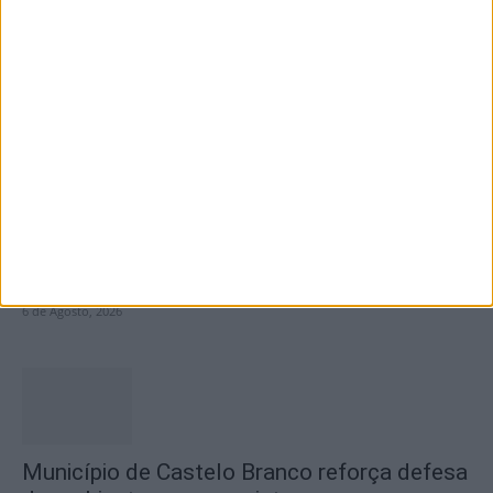
Olhares sobre o futuro dão vida a exposição
na Praia Fluvial...
6 de Agosto, 2026
Concurso de Fotografia “Padre João Maia
2026” distinguiu os melhores olhares...
6 de Agosto, 2026
Município de Castelo Branco reforça defesa