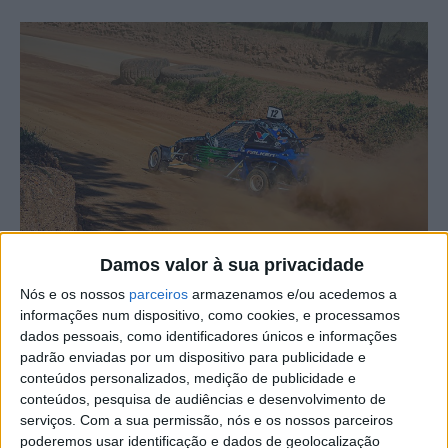
Damos valor à sua privacidade
Nós e os nossos
parceiros
armazenamos e/ou acedemos a
João Pinheiro entrou em pista para a segunda ronda do
informações num dispositivo, como cookies, e processamos
Campeonato de Portugal de Kartcross, na Pista da
dados pessoais, como identificadores únicos e informações
Boavista, em Mação, que decorreu no fim-de-semana, 12
padrão enviadas por um dispositivo para publicidade e
e 13 de abril.
conteúdos personalizados, medição de publicidade e
conteúdos, pesquisa de audiências e desenvolvimento de
serviços.
Com a sua permissão, nós e os nossos parceiros
A equipa do piloto albicastrense conta que o primeiro,
poderemos usar identificação e dados de geolocalização