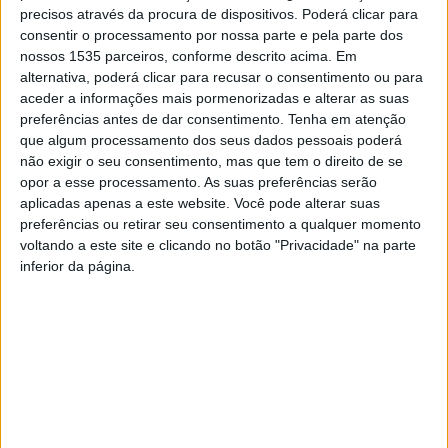
que ficou marcado pelas condições meteorológicas
precisos através da procura de dispositivos. Poderá clicar para
instáveis, o piloto conseguiu o 5º melhor tempo na
consentir o processamento por nossa parte e pela parte dos
nossos 1535 parceiros, conforme descrito acima. Em
sessão de treinos cronometrados, o que lhe viria dar um
alternativa, poderá clicar para recusar o consentimento ou para
lugar na primeira fila da grelha para a Q1. Na Q1, após um
aceder a informações mais pormenorizadas e alterar as suas
bom arranque, um toque na primeira curva fez com que
preferências antes de dar consentimento.
Tenha em atenção
João Pinheiro caísse para a última posição. Na corrida
que algum processamento dos seus dados pessoais poderá
não exigir o seu consentimento, mas que tem o direito de se
seguinte, sob uma forte trovoada, o piloto conseguiu ter
opor a esse processamento. As suas preferências serão
uma boa recuperação terminando assim na 4ª posição da
aplicadas apenas a este website. Você pode alterar suas
classificação.
preferências ou retirar seu consentimento a qualquer momento
No segundo dia de competição, na Q3, o piloto terminou
voltando a este site e clicando no botão "Privacidade" na parte
inferior da página.
na 7ª posição da classificação. Feitas as contas após
todas as corridas de qualificação, o piloto albicastrense
ocupava o 7º lugar da grelha para a final. Na final, após
um excelente arranque que fazia subir o piloto até à 4ª
posição à saída da primeira curva, um toque sofrido por
outro concorrente na traseira do kart fazia com que o
bólide embatesse no morro de proteção de forma