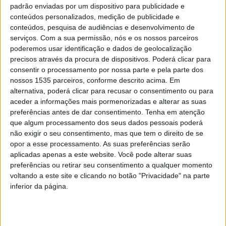
padrão enviadas por um dispositivo para publicidade e
conteúdos personalizados, medição de publicidade e
A reunião de eleição do novo presidente do Conselho
conteúdos, pesquisa de audiências e desenvolvimento de
serviços.
Com a sua permissão, nós e os nossos parceiros
Geral foi precedida de outra reunião do órgão onde, além
poderemos usar identificação e dados de geolocalização
de João Carrega, tomaram posse os restantes membros
precisos através da procura de dispositivos. Poderá clicar para
cooptados (Francisco José Frazão Alves Guerreiro, Hélio
consentir o processamento por nossa parte e pela parte dos
Alexandre Dias da Silva, Sara Paulina de Oliveira
nossos 1535 parceiros, conforme descrito acima. Em
Monteiro, António Bob Moura Santos, João António
alternativa, poderá clicar para recusar o consentimento ou para
aceder a informações mais pormenorizadas e alterar as suas
Marques da Costa Batista Carrega e Agostinho Xavier
preferências antes de dar consentimento.
Tenha em atenção
Dourado Barreto. Foi também cooptado João Carlos Neto
que algum processamento dos seus dados pessoais poderá
Mendes Borga que tomará posse na primeira reunião do
não exigir o seu consentimento, mas que tem o direito de se
órgão).
opor a esse processamento. As suas preferências serão
aplicadas apenas a este website. Você pode alterar suas
preferências ou retirar seu consentimento a qualquer momento
O IPCB explica que o Conselho Geral do IPCB é
voltando a este site e clicando no botão "Privacidade" na parte
composto por 25 membros, 13 representantes dos
inferior da página.
professores e investigadores, 4 representantes dos
estudantes, 1 representante do pessoal não docente e 7
personalidades externas de reconhecido mérito.