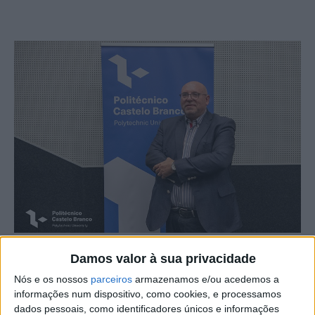
Damos valor à sua privacidade
João Carrega foi eleito presidente do Conselho Geral do
IPCB – Instituto Politécnico de Castelo Branco -, na
Nós e os nossos
parceiros
armazenamos e/ou acedemos a
informações num dispositivo, como cookies, e processamos
última reunião (7 de julho), que decorreu no auditório da
dados pessoais, como identificadores únicos e informações
Escola Superior de Educação.