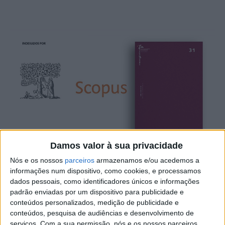
Damos valor à sua privacidade
Nós e os nossos
parceiros
armazenamos e/ou acedemos a
A Convergências, revista de investigação e ensino das
informações num dispositivo, como cookies, e processamos
artes do IPCB – Instituto Politécnico de Castelo Branco –
dados pessoais, como identificadores únicos e informações
padrão enviadas por um dispositivo para publicidade e
foi aprovada para indexação na base de dados Scopus,
conteúdos personalizados, medição de publicidade e
um dos mais prestigiados e exigentes sistemas de
conteúdos, pesquisa de audiências e desenvolvimento de
indexação de revistas de âmbito internacional, nas áreas
serviços.
Com a sua permissão, nós e os nossos parceiros