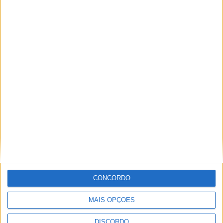
Segurança das pessoas e proteção do
abastecimento de água justificam
encerramento do Miradouro de São
Gens
CONCORDO
MAIS OPÇÕES
DISCORDO