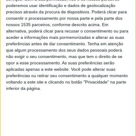
das áreas do design, da música e artes visuais.
poderemos usar identificação e dados de geolocalização
precisos através da procura de dispositivos. Poderá clicar para
consentir o processamento por nossa parte e pela parte dos
A Scopus, explica o politécnico albicastrense, é um
nossos 1535 parceiros, conforme descrito acima. Em
sistema de indexação, sendo uma base de dados de
alternativa, poderá clicar para recusar o consentimento ou para
resumos e citações que faz a monitorização de citações
aceder a informações mais pormenorizadas e alterar as suas
preferências antes de dar consentimento.
Tenha em atenção
para estabelecer rankings pelo fator de impacto das
que algum processamento dos seus dados pessoais poderá
publicações e revistas.
não exigir o seu consentimento, mas que tem o direito de se
opor a esse processamento. As suas preferências serão
A aprovação das revistas para indexação resulta de uma
aplicadas apenas a este website. Você pode alterar suas
preferências ou retirar seu consentimento a qualquer momento
apreciação que tem por base um conjunto de critérios
voltando a este site e clicando no botão "Privacidade" na parte
rigorosos, que incluem a qualidade e o impacto do
inferior da página.
conteúdo publicado, a credibilidade dos corpos de
gestão, os processos editoriais e de gestão de conteúdo,
bem como a reputação geral junto da comunidade
académica e científica.
O presidente do IPCB parabeniza toda a equipa editorial