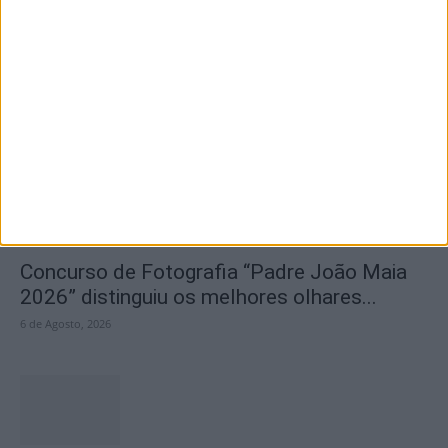
Olhares sobre o futuro dão vida a exposição
na Praia Fluvial...
6 de Agosto, 2026
Concurso de Fotografia “Padre João Maia
2026” distinguiu os melhores olhares...
6 de Agosto, 2026