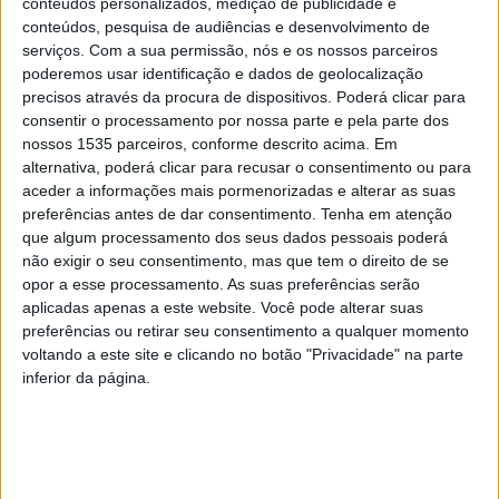
um apoio financeiro de 18 mil euros para atividades de
conteúdos personalizados, medição de publicidade e
conteúdos, pesquisa de audiências e desenvolvimento de
desporto escolar e participação nas competições da
serviços.
Com a sua permissão, nós e os nossos parceiros
FADU – Federação Académica do Desporto Universitário.
poderemos usar identificação e dados de geolocalização
precisos através da procura de dispositivos. Poderá clicar para
A verba, deliberada pelo Conselho de Gestão do IPCB,
consentir o processamento por nossa parte e pela parte dos
nossos 1535 parceiros, conforme descrito acima. Em
destina-se a cobrir inscrições, filiações, seguros,
alternativa, poderá clicar para recusar o consentimento ou para
deslocações, alojamento e alimentação, permitindo que
aceder a informações mais pormenorizadas e alterar as suas
os estudantes da instituição participem nos campeonatos
preferências antes de dar consentimento.
Tenha em atenção
universitários e demais provas federativas ao longo do
que algum processamento dos seus dados pessoais poderá
não exigir o seu consentimento, mas que tem o direito de se
ano letivo.
opor a esse processamento. As suas preferências serão
aplicadas apenas a este website. Você pode alterar suas
Segundo o IPCB, este é mais um incentivo aos
preferências ou retirar seu consentimento a qualquer momento
estudantes-atletas, contribuindo para que conciliem o
voltando a este site e clicando no botão "Privacidade" na parte
inferior da página.
percurso académico com a prática desportiva de alto
nível.
Lembrar que o IPCB foi distinguido com o Selo
Estudante-Atleta do Ensino Superior, atribuído pelo IPDJ.