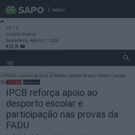
MENU
18.1
C
Castelo Branco
Sexta-feira, Agosto 7, 2026
Emissão Online
Emissão Online
Início
Notícias
Desporto
Rádio Castelo
Branco
Notícias
Desporto
IPCB reforça apoio ao
desporto escolar e
participação nas provas da
FADU