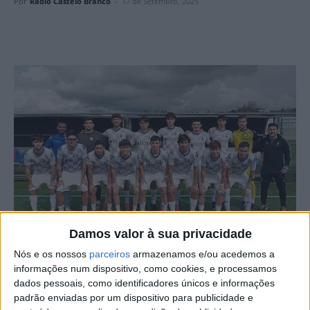
Por
Rádio Castelo Branco
-
17 de Setembro, 2025
Damos valor à sua privacidade
Nós e os nossos
parceiros
armazenamos e/ou acedemos a
informações num dispositivo, como cookies, e processamos
O IPCB – Instituto Politécnico de Castelo Branco –
dados pessoais, como identificadores únicos e informações
continua a apostar no desporto universitário, aprovando
padrão enviadas por um dispositivo para publicidade e