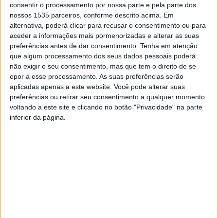
que decorreu no auditório da Escola Superior de
consentir o processamento por nossa parte e pela parte dos
Educação.
nossos 1535 parceiros, conforme descrito acima. Em
alternativa, poderá clicar para recusar o consentimento ou para
aceder a informações mais pormenorizadas e alterar as suas
O acordo pretende promover iniciativas conjuntas nas
preferências antes de dar consentimento.
Tenha em atenção
áreas do estudo das realidades sociais, da formação e da
que algum processamento dos seus dados pessoais poderá
solidariedade.
não exigir o seu consentimento, mas que tem o direito de se
opor a esse processamento. As suas preferências serão
aplicadas apenas a este website. Você pode alterar suas
Entre as principais ações previstas, o IPCB conta que
preferências ou retirar seu consentimento a qualquer momento
estão o desenvolvimento de projetos e estudos sobre
voltando a este site e clicando no botão "Privacidade" na parte
vulnerabilidades sociais e ambientais, a realização de
inferior da página.
estágios para estudantes do IPCB, a organização de
colóquios e conferências, bem como a edição de
publicações que valorizem o conhecimento académico
em áreas ligadas à ação social.
O protocolo, com a duração inicial de um ano e renovação
automática, tem como objetivo aproximar o meio
académico das instituições que atuam no terreno,