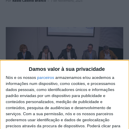
Por
Rádio Castelo Branco
-
7 de Novembro, 2025
Damos valor à sua privacidade
Nós e os nossos
parceiros
armazenamos e/ou acedemos a
informações num dispositivo, como cookies, e processamos
dados pessoais, como identificadores únicos e informações
O IPCB – Instituto Politécnico de Castelo Branco -, a
padrão enviadas por um dispositivo para publicidade e
Cáritas Diocesana de Portalegre – Castelo Branco e a
conteúdos personalizados, medição de publicidade e
conteúdos, pesquisa de audiências e desenvolvimento de
Cáritas Portuguesa renovaram o protocolo de
serviços.
Com a sua permissão, nós e os nossos parceiros
colaboração que visa reforçar a cooperação entre o
poderemos usar identificação e dados de geolocalização
ensino superior e a intervenção social, numa cerimónia
precisos através da procura de dispositivos. Poderá clicar para