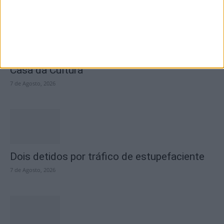
Academia Sénior da Sertã expõe artes na
Casa da Cultura
7 de Agosto, 2026
Dois detidos por tráfico de estupefaciente
7 de Agosto, 2026