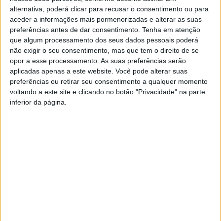
Institutos Politécnicos de Coimbra e Viseu, em
alternativa, poderá clicar para recusar o consentimento ou para
cooperação com o Instituto Politécnico de Santarém.
aceder a informações mais pormenorizadas e alterar as suas
preferências antes de dar consentimento.
Tenha em atenção
O primeiro doutoramento da história da instituição
que algum processamento dos seus dados pessoais poderá
não exigir o seu consentimento, mas que tem o direito de se
albicastrense é dirigido a licenciados e mestres de várias
opor a esse processamento. As suas preferências serão
áreas relacionadas com a sustentabilidade e tem
aplicadas apenas a este website. Você pode alterar suas
por objetivo formar profissionais de elevado nível com
preferências ou retirar seu consentimento a qualquer momento
competências para apoiar o desenvolvimento de áreas
voltando a este site e clicando no botão "Privacidade" na parte
rurais em regiões vulneráveis face às alterações
inferior da página.
climáticas e socioeconómicas, refere o IPCB.
A candidatura é feita no site do Politécnico de Castelo
Branco (www.ipcb.pt).
TAGS
Castelo Branco
IPCB