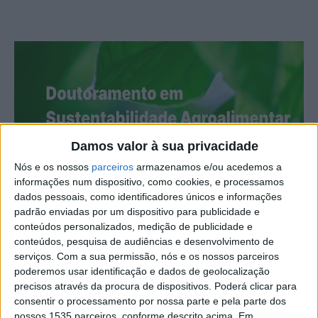
Damos valor à sua privacidade
Nós e os nossos
parceiros
armazenamos e/ou acedemos a
informações num dispositivo, como cookies, e processamos
dados pessoais, como identificadores únicos e informações
O IPCB – Instituto Politécnico de Castelo Branco – tem
padrão enviadas por um dispositivo para publicidade e
abertas as candidaturas para o primeiro doutoramento
conteúdos personalizados, medição de publicidade e
conteúdos, pesquisa de audiências e desenvolvimento de
lecionado pela instituição, até 2 de junho.
serviços.
Com a sua permissão, nós e os nossos parceiros
poderemos usar identificação e dados de geolocalização
O doutoramento em Sustentabilidade Agro-Alimentar e
precisos através da procura de dispositivos. Poderá clicar para
Ambiental é fruto de uma parceria do IPCB com os
consentir o processamento por nossa parte e pela parte dos
nossos 1535 parceiros, conforme descrito acima. Em