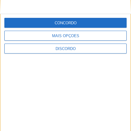
CONCORDO
MAIS OPÇÕES
DISCORDO
Dois detidos por tráfico de
estupefaciente
PUBLICIDADE