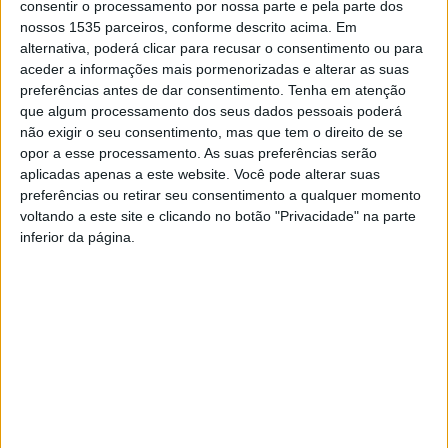
consentir o processamento por nossa parte e pela parte dos
Esta pós-graduação tem a duração de um semestre, e
nossos 1535 parceiros, conforme descrito acima. Em
encontra-se estruturada em módulos teórico-práticos de
alternativa, poderá clicar para recusar o consentimento ou para
aceder a informações mais pormenorizadas e alterar as suas
20h, ministrados em horário pós-laboral e em regime e-
preferências antes de dar consentimento.
Tenha em atenção
learning.
que algum processamento dos seus dados pessoais poderá
não exigir o seu consentimento, mas que tem o direito de se
O Politécnico de Castelo Branco refere que com foco na
opor a esse processamento. As suas preferências serão
aplicadas apenas a este website. Você pode alterar suas
titulação de factos sujeitos a registo e na prática de atos
preferências ou retirar seu consentimento a qualquer momento
junto das conservatórias do registo predial, civil e
voltando a este site e clicando no botão "Privacidade" na parte
comercial, os destinatários são titulares de licenciatura
inferior da página.
em Direito, Solicitadoria ou afim, ou detentores de um
currículo escolar, científico ou profissional relevante na
área científica predominante, que seja reconhecido pelo
Conselho Técnico-científico da Escola Superior de
Gestão de Idanha-a-Nova como satisfazendo os objetivos
e as capacidades necessárias para a realização
deste ciclo de estudos.