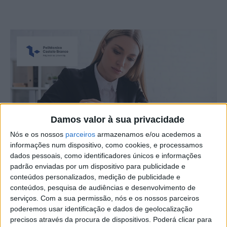
Damos valor à sua privacidade
Nós e os nossos
parceiros
armazenamos e/ou acedemos a
informações num dispositivo, como cookies, e processamos
dados pessoais, como identificadores únicos e informações
padrão enviadas por um dispositivo para publicidade e
conteúdos personalizados, medição de publicidade e
O IPCB – Instituto Politécnico de Castelo Branco – tem
conteúdos, pesquisa de audiências e desenvolvimento de
abertas as candidaturas à Pós-Graduação em Registos e
serviços.
Com a sua permissão, nós e os nossos parceiros
poderemos usar identificação e dados de geolocalização
Notariado, até 7 de março.
precisos através da procura de dispositivos. Poderá clicar para