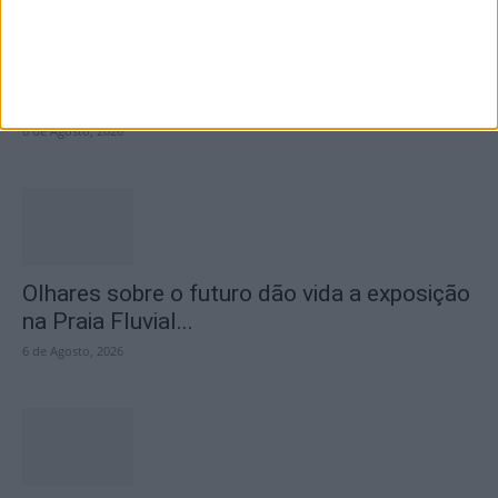
Proença-a-Velha promove almoço-convívio
solidário para apoiar restauro dos altares da
Igreja...
6 de Agosto, 2026
Olhares sobre o futuro dão vida a exposição
na Praia Fluvial...
6 de Agosto, 2026