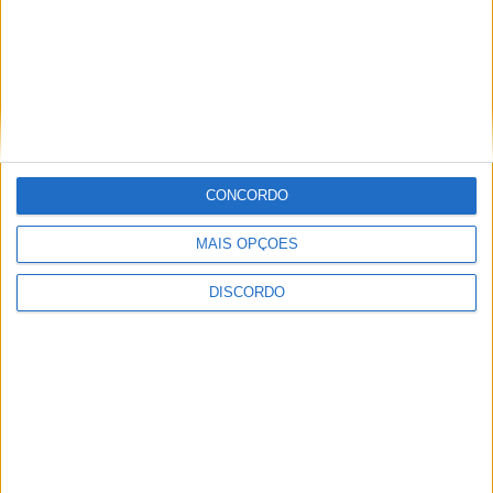
Inscrições abertas para a Bienal
Internacional de Artes e Ofícios 2026
CONCORDO
MAIS OPÇÕES
DISCORDO
Aulas gratuitas de hidroginástica nas
Piscinas Praia de Castelo Branco e
Alcains em agosto