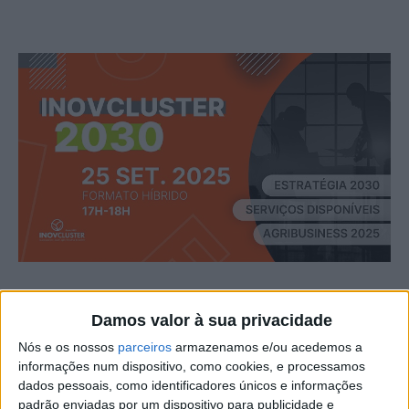
A InovCluster – Associação do Cluster Agro-Industrial do
Damos valor à sua privacidade
Centro -, com sede em Castelo Branco, vai promover a
25 de setembro, às 17h, um encontro em formato híbrido
Nós e os nossos
parceiros
armazenamos e/ou acedemos a
informações num dispositivo, como cookies, e processamos
dedicado à apresentação da sua visão estratégica para os
dados pessoais, como identificadores únicos e informações
próximos anos.
padrão enviadas por um dispositivo para publicidade e