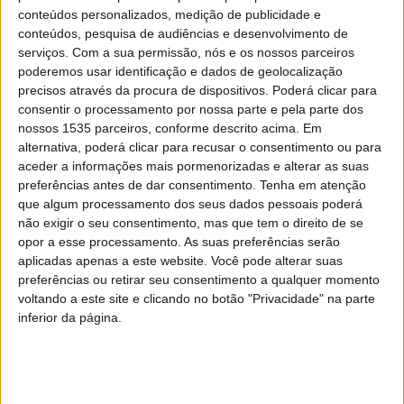
conteúdos personalizados, medição de publicidade e
A sessão vai realizar-se presencialmente na sede da
conteúdos, pesquisa de audiências e desenvolvimento de
associação e será também transmitida online (através da
serviços.
Com a sua permissão, nós e os nossos parceiros
poderemos usar identificação e dados de geolocalização
plataforma Teams). O evento, designado “INOVCLUSTER
precisos através da procura de dispositivos. Poderá clicar para
2030”, conta com três pontos centrais na agenda.
consentir o processamento por nossa parte e pela parte dos
nossos 1535 parceiros, conforme descrito acima. Em
A InovCluster faz saber que o primeiro será a
alternativa, poderá clicar para recusar o consentimento ou para
aceder a informações mais pormenorizadas e alterar as suas
apresentação da nova estratégia da associação até 2030,
preferências antes de dar consentimento.
Tenha em atenção
que privilegia a inovação, a sustentabilidade e a
que algum processamento dos seus dados pessoais poderá
internacionalização como pilares para reforçar a
não exigir o seu consentimento, mas que tem o direito de se
competitividade do setor agroindustrial. Segue-se a
opor a esse processamento. As suas preferências serão
aplicadas apenas a este website. Você pode alterar suas
divulgação do catálogo de serviços, desenvolvido no
preferências ou retirar seu consentimento a qualquer momento
âmbito do projeto HUB4FOOD, que disponibiliza às
voltando a este site e clicando no botão "Privacidade" na parte
empresas ferramentas de apoio nas várias áreas em que
inferior da página.
a Inovcluster atua. Por fim, haverá uma sessão de
esclarecimentos sobre o “Agribusiness 2025”, encontro
internacional B2B que a Inovcluster está a organizar para