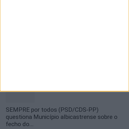
8 de Agosto, 2026
Segurança das pessoas e proteção do
abastecimento de água justificam
encerramento...
7 de Agosto, 2026
SEMPRE por todos (PSD/CDS-PP)
questiona Município albicastrense sobre o
fecho do...