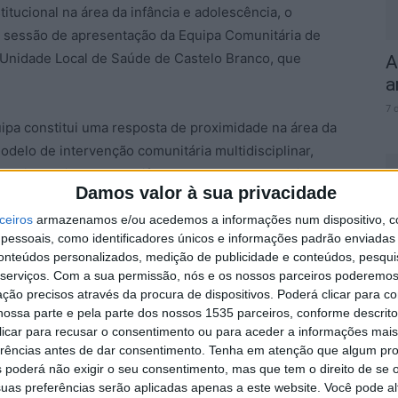
titucional na área da infância e adolescência, o
sessão de apresentação da Equipa Comunitária de
 Unidade Local de Saúde de Castelo Branco, que
A
a
7 
ipa constitui uma resposta de proximidade na área da
delo de intervenção comunitária multidisciplinar,
articulação entre as diferentes estruturas locais com
Damos valor à sua privacidade
ceiros
armazenamos e/ou acedemos a informações num dispositivo, c
D
essoais, como identificadores únicos e informações padrão enviadas 
idade na rede local, a presença dos intervenientes
conteúdos personalizados, medição de publicidade e conteúdos, pesqui
e
para o fortalecimento da cooperação e definição de
serviços.
Com a sua permissão, nós e os nossos parceiros poderemos 
7 
so concelho”, frisa a autarquia.
ção precisos através da procura de dispositivos. Poderá clicar para co
ossa parte e pela parte dos nossos 1535 parceiros, conforme descrit
 clicar para recusar o consentimento ou para aceder a informações ma
nidade Local de Saúde
erências antes de dar consentimento.
Tenha em atenção que algum pr
 poderá não exigir o seu consentimento, mas que tem o direito de se 
uas preferências serão aplicadas apenas a este website. Você pode al