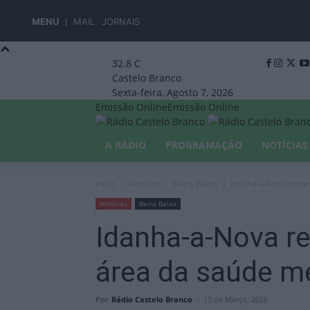
MENU
MAIL
JORNAIS
32.8
C
Castelo Branco
Sexta-feira, Agosto 7, 2026
Emissão Online
Emissão Online
A RÁDIO
PROGRAMAÇÃO
NOTÍCIAS
Início
Notícias
Beira Baixa
Idanha-a-Nova reforç
Notícias
Beira Baixa
Idanha-a-Nova re
área da saúde men
Por
Rádio Castelo Branco
-
13 de Março, 2026