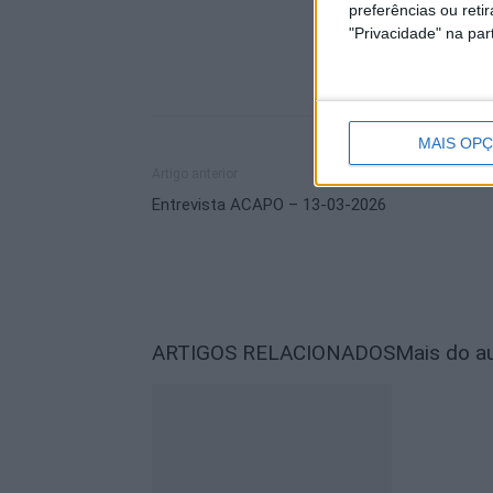
preferências ou reti
"Privacidade" na part
MAIS OP
Artigo anterior
Entrevista ACAPO – 13-03-2026
ARTIGOS RELACIONADOS
Mais do a