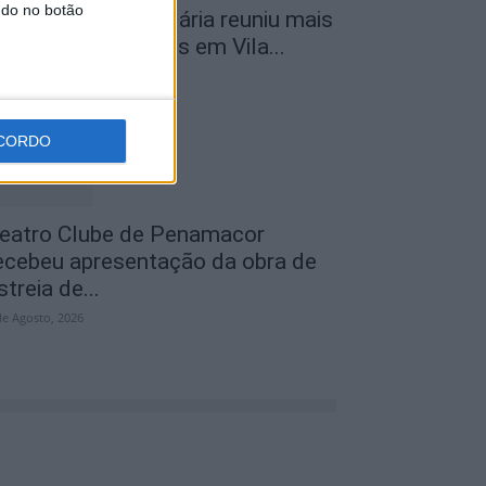
ndo no botão
ª Neon Walk Solidária reuniu mais
e 300 participantes em Vila...
de Agosto, 2026
CORDO
eatro Clube de Penamacor
ecebeu apresentação da obra de
streia de...
de Agosto, 2026