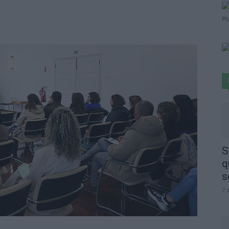
PU
S
q
s
7 