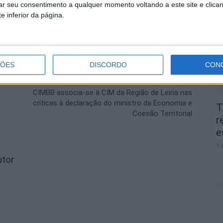
rar seu consentimento a qualquer momento voltando a este site e clica
2
e inferior da página.
d
7 
ÇÕES
DISCORDO
CON
Próximo artigo
CIMBB associa-se à CIM da Região de Leiria nas
críticas à declaração do ministro da Economia e
T
Coesão Territorial
r
e
7 
utor