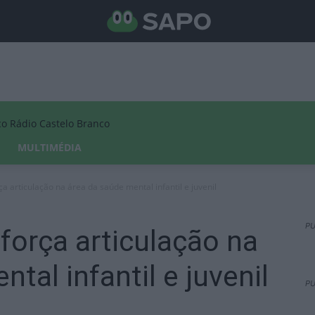
Rádio Castelo Branco
MULTIMÉDIA
a articulação na área da saúde mental infantil e juvenil
PU
força articulação na
tal infantil e juvenil
PU