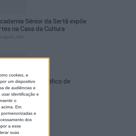
cademia Sénior da Sertã expõe
rtes na Casa da Cultura
de Agosto, 2026
omo cookies, e
ois detidos por tráfico de
por um dispositivo
sa de audiências e
stupefaciente
usar identificação e
de Agosto, 2026
nsentir o
o acima. Em
is pormenorizadas e
ocessamento dos
opor a esse
terar suas