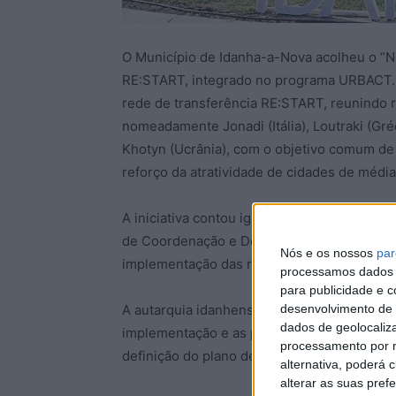
O Município de Idanha-a-Nova acolheu o “N
RE:START, integrado no programa URBACT. E
rede de transferência RE:START, reunindo r
nomeadamente Jonadi (Itália), Loutraki (Gré
Khotyn (Ucrânia), com o objetivo comum de r
reforço da atratividade de cidades de médi
A iniciativa contou igualmente com a partic
de Coordenação e Desenvolvimento Region
Nós e os nossos
par
implementação das redes URBACT em Port
processamos dados p
para publicidade e 
desenvolvimento de 
A autarquia idanhense refere que neste âm
dados de geolocaliza
implementação e as prioridades estratégicas
processamento por n
definição do plano de trabalho comum até a
alternativa, poderá
alterar as suas pref