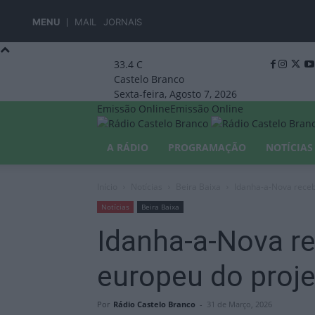
MENU
MAIL
JORNAIS
33.4
C
Castelo Branco
Sexta-feira, Agosto 7, 2026
Emissão Online
Emissão Online
A RÁDIO
PROGRAMAÇÃO
NOTÍCIAS
Início
Notícias
Beira Baixa
Idanha-a-Nova receb
Notícias
Beira Baixa
Idanha-a-Nova r
europeu do proj
Por
Rádio Castelo Branco
-
31 de Março, 2026