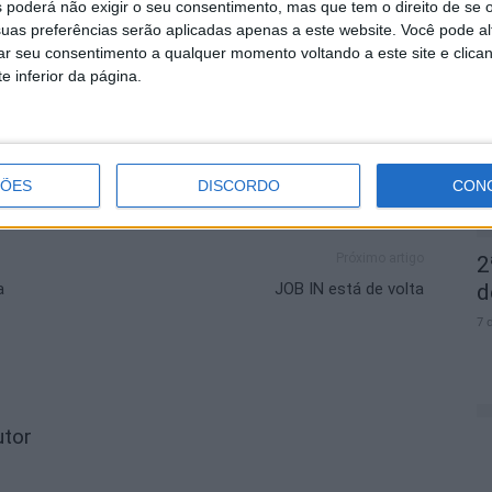
 poderá não exigir o seu consentimento, mas que tem o direito de se 
uas preferências serão aplicadas apenas a este website. Você pode al
D
rar seu consentimento a qualquer momento voltando a este site e clica
e
e inferior da página.
7 
ÇÕES
DISCORDO
CON
Próximo artigo
2
a
JOB IN está de volta
d
7 
utor