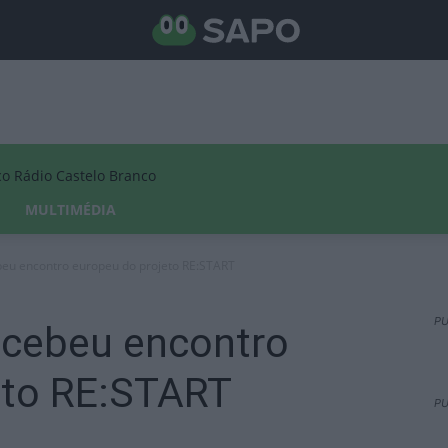
Rádio Castelo Branco
MULTIMÉDIA
eu encontro europeu do projeto RE:START
PU
ecebeu encontro
eto RE:START
PU