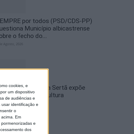
EMPRE por todos (PSD/CDS-PP)
uestiona Município albicastrense
obre o fecho do...
de Agosto, 2026
omo cookies, e
cademia Sénior da Sertã expõe
por um dispositivo
rtes na Casa da Cultura
sa de audiências e
de Agosto, 2026
usar identificação e
nsentir o
o acima. Em
is pormenorizadas e
ocessamento dos