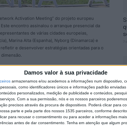
etwork Activation Meeting” do projeto europeu
S
ste encontro assinalou o arranque presencial da
q
epresentantes de várias cidades europeias,
s
cia), Marina Alta (Espanha), Nyborg (Dinamarca) e
7 
efletir e desenvolver estratégias orientadas para o
a dimensão.
ipação da Direção-Geral do Território e da Comissão
Damos valor à sua privacidade
al do Centro, entidades que acompanham e apoiam a
ceiros
armazenamos e/ou acedemos a informações num dispositivo, c
A
ugal.
essoais, como identificadores únicos e informações padrão enviadas 
a
conteúdos personalizados, medição de publicidade e conteúdos, pesqui
7 
serviços.
Com a sua permissão, nós e os nossos parceiros poderemos 
bito, as sessões abordaram o estado de
ção precisos através da procura de dispositivos. Poderá clicar para co
 das cidades parceiras, contribuindo ainda para a
ossa parte e pela parte dos nossos 1535 parceiros, conforme descrit
bril de 2028.
 clicar para recusar o consentimento ou para aceder a informações ma
erências antes de dar consentimento.
Tenha em atenção que algum pr