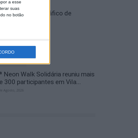
opor a esse
terar suas
ois detidos por tráfico de
ndo no botão
stupefaciente
de Agosto, 2026
CORDO
ª Neon Walk Solidária reuniu mais
e 300 participantes em Vila...
de Agosto, 2026