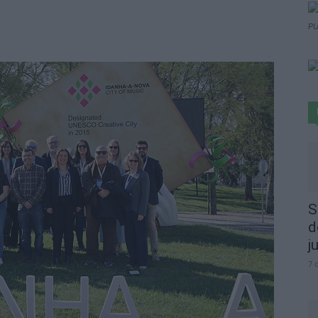
PU
S
d
j
7 