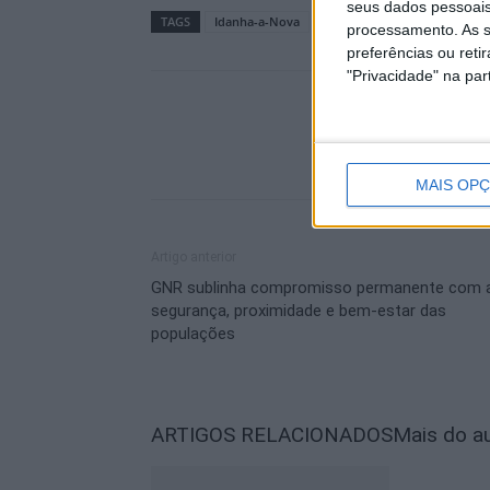
seus dados pessoais
TAGS
Idanha-a-Nova
URBACT
processamento. As s
preferências ou reti
"Privacidade" na part
MAIS OP
Artigo anterior
GNR sublinha compromisso permanente com 
segurança, proximidade e bem-estar das
populações
ARTIGOS RELACIONADOS
Mais do a