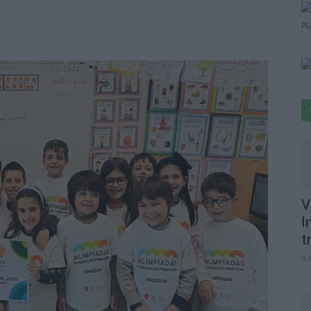
PU
V
I
t
9 