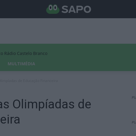
Rádio Castelo Branco
MULTIMÉDIA
limpíadas de Educação Financeira
PU
as Olimpíadas de
eira
PU