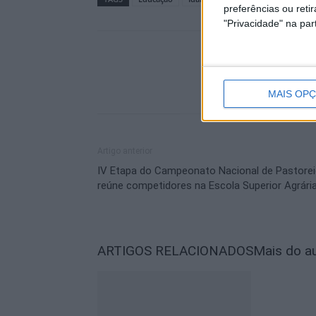
preferências ou reti
"Privacidade" na part
MAIS OP
Artigo anterior
IV Etapa do Campeonato Nacional de Pastore
reúne competidores na Escola Superior Agrári
ARTIGOS RELACIONADOS
Mais do a