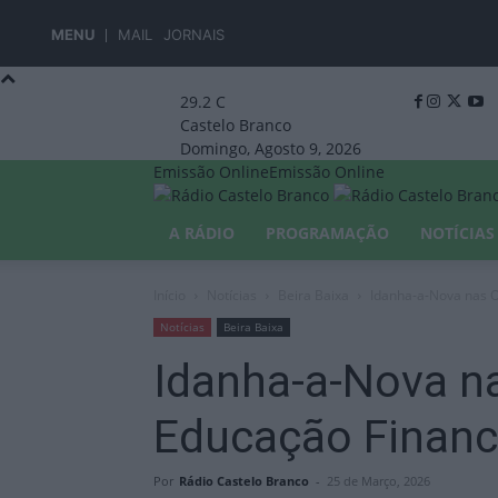
MENU
MAIL
JORNAIS
29.2
C
Castelo Branco
Domingo, Agosto 9, 2026
Emissão Online
Emissão Online
A RÁDIO
PROGRAMAÇÃO
NOTÍCIAS
Início
Notícias
Beira Baixa
Idanha-a-Nova nas O
Notícias
Beira Baixa
Idanha-a-Nova n
Educação Financ
Por
Rádio Castelo Branco
-
25 de Março, 2026