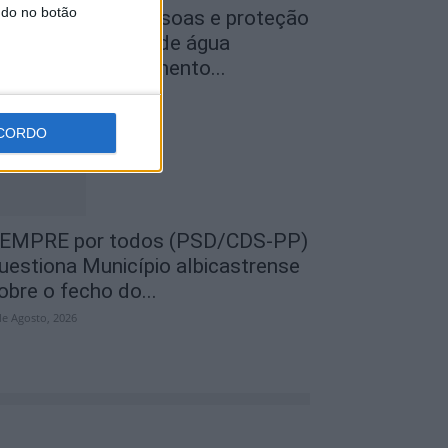
ndo no botão
egurança das pessoas e proteção
o abastecimento de água
ustificam encerramento...
de Agosto, 2026
CORDO
EMPRE por todos (PSD/CDS-PP)
uestiona Município albicastrense
obre o fecho do...
de Agosto, 2026