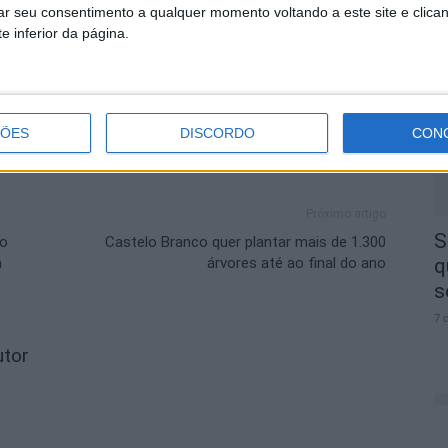
rar seu consentimento a qualquer momento voltando a este site e clica
S
e inferior da página.
d
j
7 
ÇÕES
DISCORDO
CON
Próximo artigo
S
io
Castelo Branco quer plantar mais de 1.300
a
árvores até ao final do ano
q
s
7 
utor