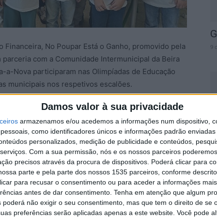
G
o Financeira, No Poupar Está o Ganho, promovido pela
9 
 parceria com a Comunidade Intermunicipal da Beira
nha-a-Nova participaram nas Olimpíadas de Educação
s municipais nos respetivos escalões.
Damos valor à sua privacidade
projeto, ensinam-se crianças e jovens a poupar,
C
ceiros
armazenamos e/ou acedemos a informações num dispositivo, c
anceiramente responsáveis, conscientes e com maior
C
essoais, como identificadores únicos e informações padrão enviadas 
U
conteúdos personalizados, medição de publicidade e conteúdos, pesqui
serviços.
Com a sua permissão, nós e os nossos parceiros poderemos 
8 
 dinheiro, a capacidade de planeamento, a paciência
ção precisos através da procura de dispositivos. Poderá clicar para co
necessidades e desejos, prevenindo dificuldades
ossa parte e pela parte dos nossos 1535 parceiros, conforme descrit
 clicar para recusar o consentimento ou para aceder a informações ma
erências antes de dar consentimento.
Tenha em atenção que algum pr
 poderá não exigir o seu consentimento, mas que tem o direito de se 
uas preferências serão aplicadas apenas a este website. Você pode al