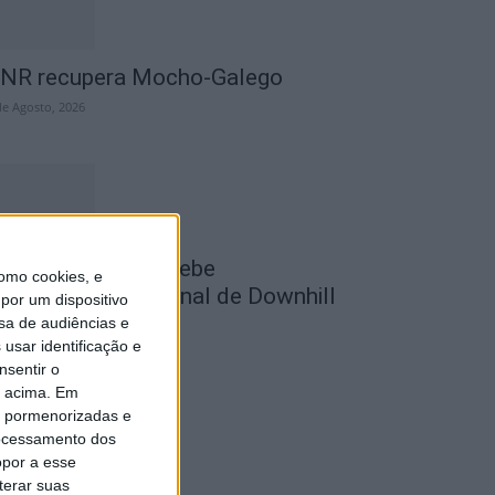
NR recupera Mocho-Galego
de Agosto, 2026
astelo Branco recebe
omo cookies, e
ampeonato Nacional de Downhill
por um dispositivo
rbano 2026
sa de audiências e
usar identificação e
de Agosto, 2026
nsentir o
o acima. Em
is pormenorizadas e
ocessamento dos
opor a esse
terar suas