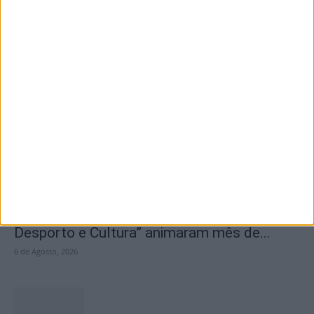
Inscrições abertas para a Bienal
Internacional de Artes e Ofícios 2026
6 de Agosto, 2026
Ateliers “Grandes Férias com Ciência,
Desporto e Cultura” animaram mês de...
6 de Agosto, 2026