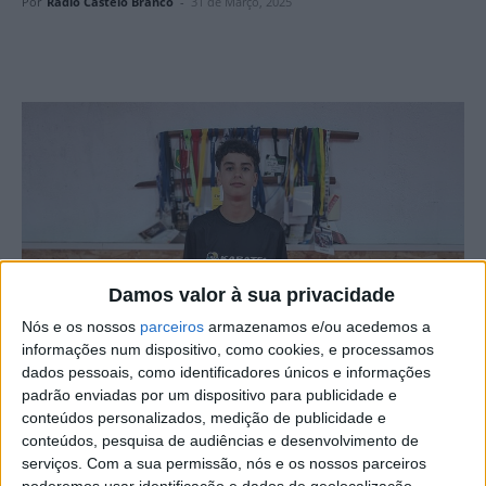
Por
Rádio Castelo Branco
-
31 de Março, 2025
Damos valor à sua privacidade
Nós e os nossos
parceiros
armazenamos e/ou acedemos a
informações num dispositivo, como cookies, e processamos
dados pessoais, como identificadores únicos e informações
Guilherme Salgueiro, da Escola de Karaté Wado Joaquim
padrão enviadas por um dispositivo para publicidade e
Salgueiro, encontra-se a preparar para uma experiência
conteúdos personalizados, medição de publicidade e
única no cenário do karaté mundial. O jovem atleta da
conteúdos, pesquisa de audiências e desenvolvimento de
serviços.
Com a sua permissão, nós e os nossos parceiros
escola de Castelo Branco foi selecionado para participar