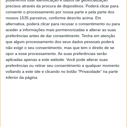
poderemos usar identificação e dados de geolocalização
no prestigiado Training Camp, que irá decorrer em
precisos através da procura de dispositivos. Poderá clicar para
Guadalajara, Espanha, entre 4ªfeira e sábado, 2 a 5 de
consentir o processamento por nossa parte e pela parte dos
abril.
nossos 1535 parceiros, conforme descrito acima. Em
alternativa, poderá clicar para recusar o consentimento ou para
aceder a informações mais pormenorizadas e alterar as suas
Este evento de alto nível, integrado na Youth League de
preferências antes de dar consentimento.
Tenha em atenção
Guadalajara e promovido pela Federação Mundial de
que algum processamento dos seus dados pessoais poderá
Karaté, irá reunir os melhores atletas internacionais da
não exigir o seu consentimento, mas que tem o direito de se
opor a esse processamento. As suas preferências serão
modalidade. Guilherme Salgueiro terá a oportunidade de
aplicadas apenas a este website. Você pode alterar suas
treinar sob a orientação de figuras de renome mundial.
preferências ou retirar seu consentimento a qualquer momento
voltando a este site e clicando no botão "Privacidade" na parte
A participação do atleta representa um marco importante
inferior da página.
na sua carreira, que já soma 11 anos de dedicação ao
karaté. A Escola de Karaté Wado Joaquim Salgueiro
aposta na formação deste atleta, “que tem demonstrado
um notável talento e capacidade técnica”.
Num contexto desafiante, o clube de Castelo Branco