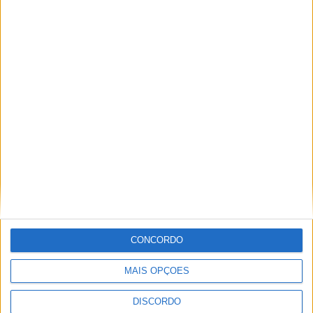
Segurança das pessoas e proteção do
abastecimento de água justificam
encerramento do Miradouro de São
Gens
CONCORDO
MAIS OPÇÕES
DISCORDO