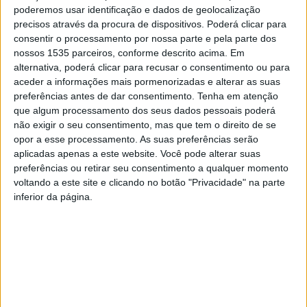
poderemos usar identificação e dados de geolocalização
precisos através da procura de dispositivos. Poderá clicar para
consentir o processamento por nossa parte e pela parte dos
nossos 1535 parceiros, conforme descrito acima. Em
alternativa, poderá clicar para recusar o consentimento ou para
aceder a informações mais pormenorizadas e alterar as suas
preferências antes de dar consentimento.
Tenha em atenção
que algum processamento dos seus dados pessoais poderá
não exigir o seu consentimento, mas que tem o direito de se
opor a esse processamento. As suas preferências serão
aplicadas apenas a este website. Você pode alterar suas
preferências ou retirar seu consentimento a qualquer momento
voltando a este site e clicando no botão "Privacidade" na parte
inferior da página.
A Associação de Colecionismo de Castelo Branco
promove a XVIII Grande Feira Anual de Colecionismo,
Antiguidades e Velharias na Cidade de Castelo Branco, a
ter lugar na Avenida Nuno Álvares, em Castelo Branco, no
dia 10 de junho (sábado), 9h e as 18h.