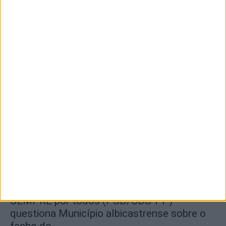
Nacional de Downhill Urbano 2026
8 de Agosto, 2026
Segurança das pessoas e proteção do
abastecimento de água justificam
encerramento...
7 de Agosto, 2026
SEMPRE por todos (PSD/CDS-PP)
questiona Município albicastrense sobre o
fecho do...