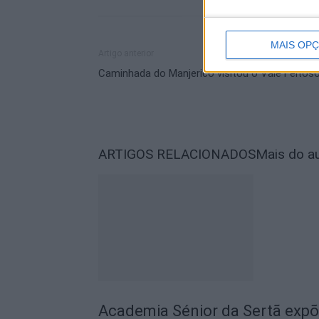
MAIS OP
Artigo anterior
Caminhada do Manjerico visitou o Vale Feitos
ARTIGOS RELACIONADOS
Mais do a
Academia Sénior da Sertã expõ