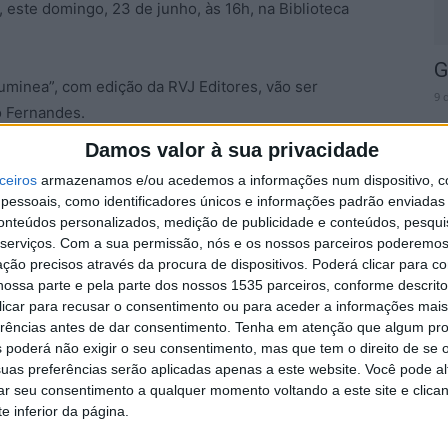
, este domingo, 23 de junho, às 16h, na Biblioteca
G
minea”, com edição da RVJ Editores, vão ser
9 
o Fernandes.
Damos valor à sua privacidade
” é ilustrado com desenhos de Álvaro Siza Vieira. Já
ceiros
armazenamos e/ou acedemos a informações num dispositivo, c
ilingue portuguesa/braile. Na ocasião será inaugurada
essoais, como identificadores únicos e informações padrão enviadas 
o Siza Vieira que ilustram a obra e das serigrafias
conteúdos personalizados, medição de publicidade e conteúdos, pesqui
C
fia.
serviços.
Com a sua permissão, nós e os nossos parceiros poderemos 
ção precisos através da procura de dispositivos. Poderá clicar para co
C
ossa parte e pela parte dos nossos 1535 parceiros, conforme descrit
U
 clicar para recusar o consentimento ou para aceder a informações ma
ova
8 
erências antes de dar consentimento.
Tenha em atenção que algum pr
 poderá não exigir o seu consentimento, mas que tem o direito de se 
uas preferências serão aplicadas apenas a este website. Você pode al
rar seu consentimento a qualquer momento voltando a este site e clica
e inferior da página.