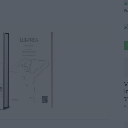
PU
V
I
t
9 