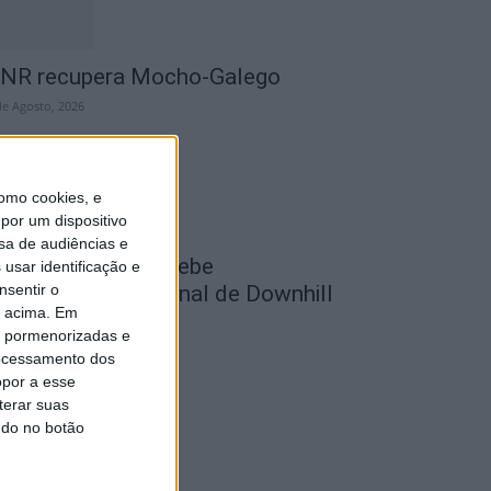
NR recupera Mocho-Galego
de Agosto, 2026
omo cookies, e
por um dispositivo
sa de audiências e
astelo Branco recebe
usar identificação e
nsentir o
ampeonato Nacional de Downhill
o acima. Em
rbano 2026
is pormenorizadas e
de Agosto, 2026
ocessamento dos
opor a esse
terar suas
ndo no botão