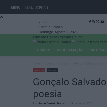
MENU
MAIL
JORNAIS
29.2
C
Castelo Branco
Domingo, Agosto 9, 2026
Emissão Online
Emissão Online
A RÁDIO
PROGRAMAÇÃO
NOTÍCIAS
Início
Notícias
Cultura
Gonçalo Salvado lança li
Notícias
Cultura
Gonçalo Salvado 
poesia
Por
Rádio Castelo Branco
-
21 de Junho, 2024