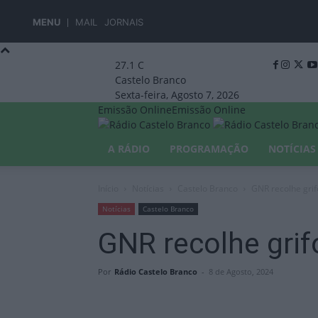
MENU
MAIL
JORNAIS
27.1
C
Castelo Branco
Sexta-feira, Agosto 7, 2026
Emissão Online
Emissão Online
A RÁDIO
PROGRAMAÇÃO
NOTÍCIAS
Início
Notícias
Castelo Branco
GNR recolhe grif
Notícias
Castelo Branco
GNR recolhe grif
Por
Rádio Castelo Branco
-
8 de Agosto, 2024