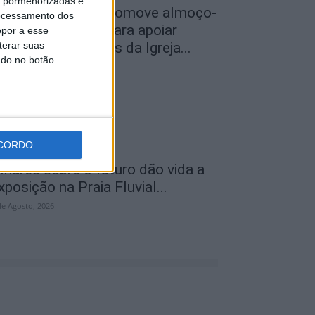
is pormenorizadas e
roença-a-Velha promove almoço-
ocessamento dos
onvívio solidário para apoiar
opor a esse
terar suas
estauro dos altares da Igreja...
ndo no botão
de Agosto, 2026
CORDO
lhares sobre o futuro dão vida a
xposição na Praia Fluvial...
de Agosto, 2026