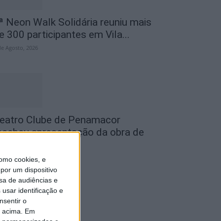
ª Neon Walk Solidária reuniu mais
e 300 participantes em Vila...
de Agosto, 2026
eatro Clube de Penamacor
ecebeu apresentação da obra de
streia de...
de Agosto, 2026
omo cookies, e
por um dispositivo
sa de audiências e
usar identificação e
nsentir o
o acima. Em