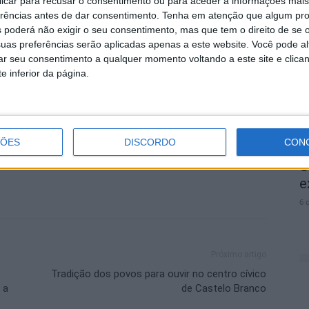
 clicar para recusar o consentimento ou para aceder a informações ma
P
erências antes de dar consentimento.
Tenha em atenção que algum pr
 recolhido e transportado para o Centro de Recuperação
c
 poderá não exigir o seu consentimento, mas que tem o direito de se 
para monitorização do seu estado de saúde,
uas preferências serão aplicadas apenas a este website. Você pode al
r
rar seu consentimento a qualquer momento voltando a este site e clica
bitat natural.
6 
e inferior da página.
ÇÕES
DISCORDO
CON
O
e
6 
Próximo artigo
Tradição dos povos para ouvir no centro cívico
 a
de Castelo Branco