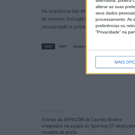
alternativa, poderá
alterar as suas pref
Na sequência das diligências, o animal foi
seus dados pessoais
de Animais Selvagens, em Castelo Branco, 
processamento. As s
preferências ou reti
recuperação e posterior libertação ao seu ha
"Privacidade" na part
TAGS
GNR
Núcleo de Proteção Ambiental
MAIS OP
Artigo anterior
Atletas da APPACDM de Castelo Branco
integrados na equipa do Sporting CP alcançam
medalha de prata