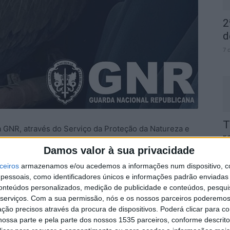
2
d
7 
T
 GNR, através do Serviço da Proteção da Natureza e
r
 Grifo (Gyps fulvus), no concelho de Vila Velha de
e
Damos valor à sua privacidade
7 
ceiros
armazenamos e/ou acedemos a informações num dispositivo, c
essoais, como identificadores únicos e informações padrão enviadas 
ue no decorrer de uma ação de patrulhamento, e após
conteúdos personalizados, medição de publicidade e conteúdos, pesqui
 do Serviço da Proteção da Natureza e do Ambiente
serviços.
Com a sua permissão, nós e os nossos parceiros poderemos 
ar, no interior de uma viatura degradada, em Vila Velha
ção precisos através da procura de dispositivos. Poderá clicar para co
ossa parte e pela parte dos nossos 1535 parceiros, conforme descrit