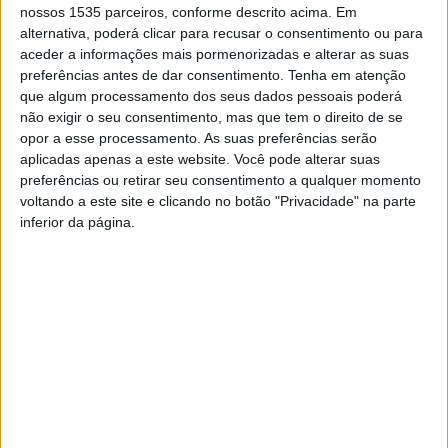
nossos 1535 parceiros, conforme descrito acima. Em
alternativa, poderá clicar para recusar o consentimento ou para
aceder a informações mais pormenorizadas e alterar as suas
preferências antes de dar consentimento.
Tenha em atenção
que algum processamento dos seus dados pessoais poderá
não exigir o seu consentimento, mas que tem o direito de se
O Clube Desportivo de Alcains organiza para o final de
opor a esse processamento. As suas preferências serão
tarde de sábado, 6 de setembro, o Sunset das Férias
aplicadas apenas a este website. Você pode alterar suas
Desportivas.
preferências ou retirar seu consentimento a qualquer momento
voltando a este site e clicando no botão "Privacidade" na parte
inferior da página.
O local da festa será o Campo de Futebol Trigueiros de
Aragão, em Alcains, concelho de Castelo Branco, entre as
18h30 e as 22h, com muita música, diversão, animação,
convívio e boa disposição.
A sessão vai contar com vários atrativos, entre eles,
acabar o mural das férias desportivas e DJ ao vivo.
TAGS
Alcains
Clube Desportivo de Alcains