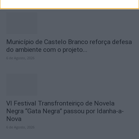
Município de Castelo Branco reforça defesa
do ambiente com o projeto...
6 de Agosto, 2026
VI Festival Transfronteiriço de Novela
Negra “Gata Negra” passou por Idanha-a-
Nova
6 de Agosto, 2026