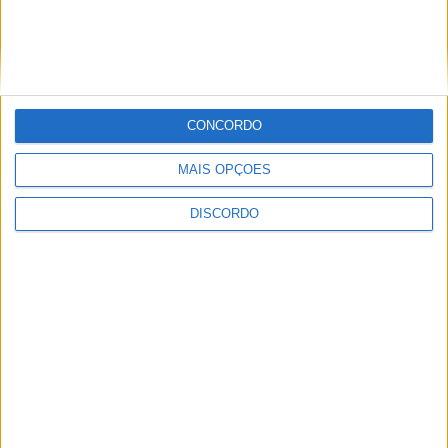
Internacional de Artes e Ofícios 2026
CONCORDO
MAIS OPÇÕES
DISCORDO
Aulas gratuitas de hidroginástica nas
Piscinas Praia de Castelo Branco e
Alcains em agosto
PUBLICIDADE