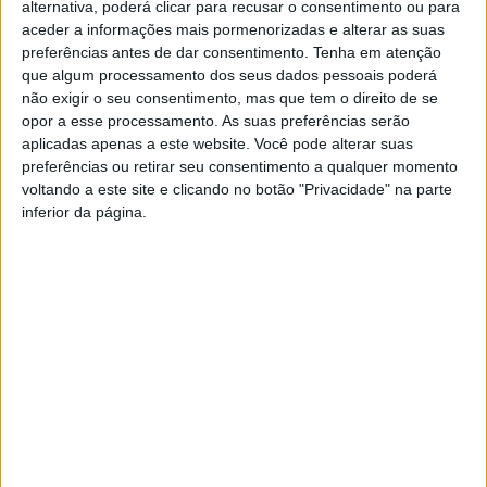
alternativa, poderá clicar para recusar o consentimento ou para
A Polícia de Segurança Pública anunciou o local onde vai
aceder a informações mais pormenorizadas e alterar as suas
preferências antes de dar consentimento.
Tenha em atenção
efetuar mais uma ação de fiscalização rodoviária de
que algum processamento dos seus dados pessoais poderá
2023, no âmbito da Operação “Quem o Avisa…”.
não exigir o seu consentimento, mas que tem o direito de se
opor a esse processamento. As suas preferências serão
A operação de controlo de velocidade por radar vai
aplicadas apenas a este website. Você pode alterar suas
preferências ou retirar seu consentimento a qualquer momento
decorrer a partir das 8h, desta 6ªfeira, na Av. da Europa,
voltando a este site e clicando no botão "Privacidade" na parte
em Castelo Branco.
inferior da página.
TAGS
Castelo Branco
Operação “Quem o Avisa…”
PSP
Radar de Controlo de Velocidade