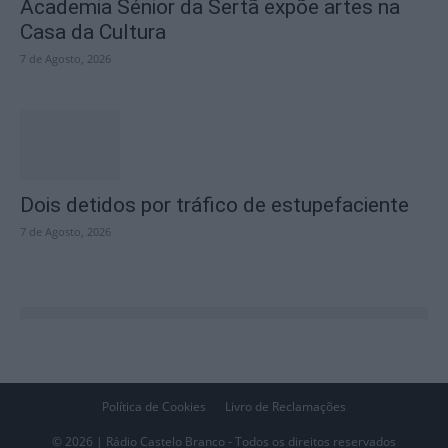
Academia Sénior da Sertã expõe artes na
Casa da Cultura
7 de Agosto, 2026
Dois detidos por tráfico de estupefaciente
7 de Agosto, 2026
Política de Cookies
Livro de Reclamações
© 2026 | Rádio Castelo Branco - Todos os direitos reservados