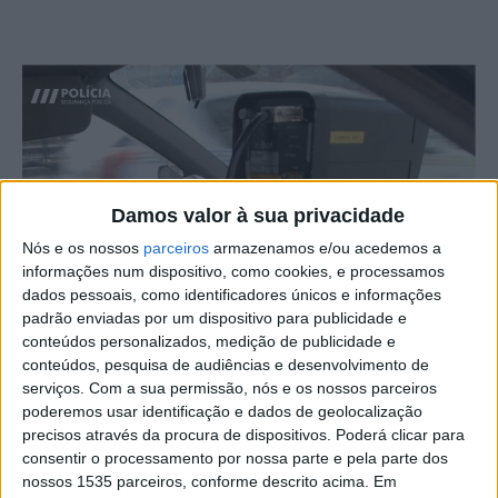
Damos valor à sua privacidade
Nós e os nossos
parceiros
armazenamos e/ou acedemos a
informações num dispositivo, como cookies, e processamos
dados pessoais, como identificadores únicos e informações
padrão enviadas por um dispositivo para publicidade e
conteúdos personalizados, medição de publicidade e
conteúdos, pesquisa de audiências e desenvolvimento de
serviços.
Com a sua permissão, nós e os nossos parceiros
poderemos usar identificação e dados de geolocalização
A PSP vai instalar na manhã desta 6ª feira, 11 de agosto,
precisos através da procura de dispositivos. Poderá clicar para
um radar de controlo de velocidade, na Av. da Europa, em
consentir o processamento por nossa parte e pela parte dos
Castelo Branco.
nossos 1535 parceiros, conforme descrito acima. Em