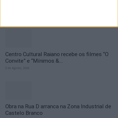
Seminário das Missões acolhe Feira Anual
de Cernache do Bonjardim
5 de Agosto, 2026
Centro Cultural Raiano recebe os filmes “O
Convite” e “Mínimos &...
5 de Agosto, 2026
Obra na Rua D arranca na Zona Industrial de
Castelo Branco