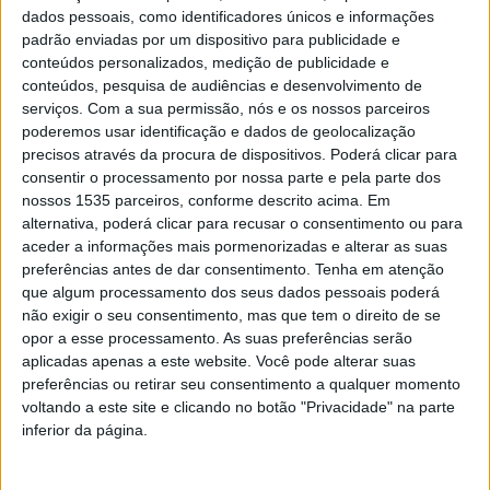
dados pessoais, como identificadores únicos e informações
padrão enviadas por um dispositivo para publicidade e
Campeonato de Portugal – Série C – 18ª Jornada
conteúdos personalizados, medição de publicidade e
conteúdos, pesquisa de audiências e desenvolvimento de
serviços.
Com a sua permissão, nós e os nossos parceiros
Arronches e
Benf. Castelo
0-0
poderemos usar identificação e dados de geolocalização
Benfica
Branco
precisos através da procura de dispositivos. Poderá clicar para
consentir o processamento por nossa parte e pela parte dos
Mortágua FC
2-2
Alcains
nossos 1535 parceiros, conforme descrito acima. Em
alternativa, poderá clicar para recusar o consentimento ou para
FC Alverca B
1-1
Sertanense
aceder a informações mais pormenorizadas e alterar as suas
preferências antes de dar consentimento.
Tenha em atenção
que algum processamento dos seus dados pessoais poderá
Classificação:
não exigir o seu consentimento, mas que tem o direito de se
opor a esse processamento. As suas preferências serão
Benf. Castelo
aplicadas apenas a este website. Você pode alterar suas
7
22
preferências ou retirar seu consentimento a qualquer momento
Branco
voltando a este site e clicando no botão "Privacidade" na parte
inferior da página.
11
Alcains
17
13
Sertanense
13