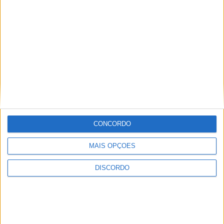
Artigo anterior
Próximo artigo
Rubrica Psicologia ao Minuto
“Este Outro País” está patente
– 10-02-2025
no Museu do Canteiro
ARTIGOS RELACIONADOS
Mais do autor
CONCORDO
MAIS OPÇÕES
DISCORDO
Sertanense FC e Guarda FC disputam
Supertaça da Beira Interior