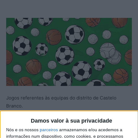
Jogos referentes às equipas do distrito de Castelo
Branco.
Damos valor à sua privacidade
Nós e os nossos
parceiros
armazenamos e/ou acedemos a
Futebol
informações num dispositivo, como cookies, e processamos