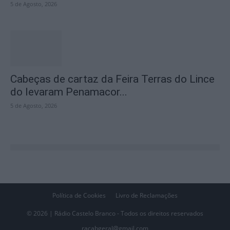
5 de Agosto, 2026
Cabeças de cartaz da Feira Terras do Lince
do levaram Penamacor...
5 de Agosto, 2026
Política de Cookies
Livro de Reclamações
© 2026 | Rádio Castelo Branco - Todos os direitos reservados
racabgeral@gmail.com