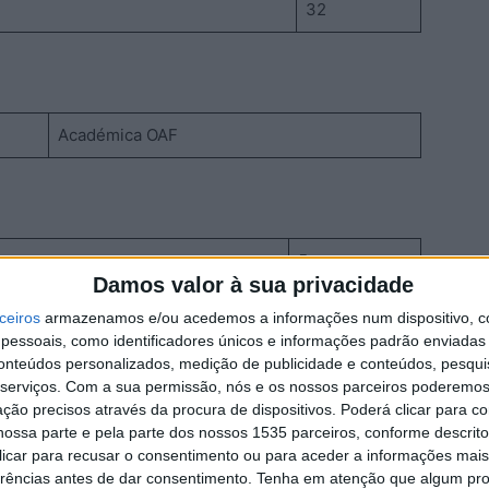
32
Académica OAF
5
Damos valor à sua privacidade
ceiros
armazenamos e/ou acedemos a informações num dispositivo, c
0ª Jornada
essoais, como identificadores únicos e informações padrão enviadas 
conteúdos personalizados, medição de publicidade e conteúdos, pesqui
ADR Retaxo
serviços.
Com a sua permissão, nós e os nossos parceiros poderemos 
ção precisos através da procura de dispositivos. Poderá clicar para co
ossa parte e pela parte dos nossos 1535 parceiros, conforme descrit
 clicar para recusar o consentimento ou para aceder a informações ma
erências antes de dar consentimento.
Tenha em atenção que algum pr