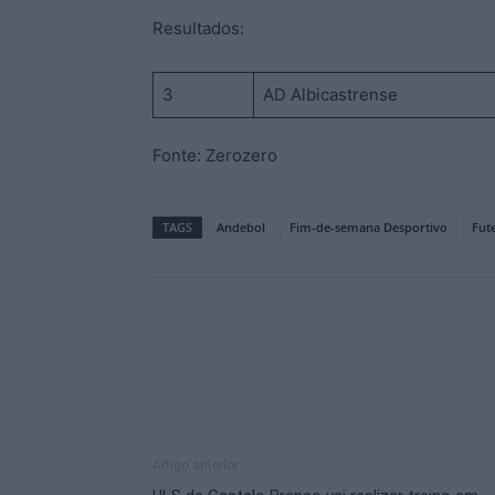
Resultados:
3
AD Albicastrense
Fonte: Zerozero
TAGS
Andebol
Fim-de-semana Desportivo
Fut
Artigo anterior