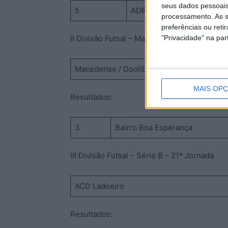
seus dados pessoais
5
ADR Retaxo
processamento. As s
preferências ou reti
II Divisão Futsal – Manutenção – Série 2 – 1
"Privacidade" na part
Macedense / Doolibar Soc Oleica
MAIS OP
Resultados:
3
Bairro Boa Esperança
III Divisão Futsal – Série B – 21ª Jornada
ACD Ladoeiro
Resultados: