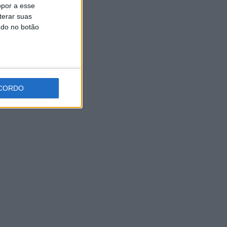
opor a esse
terar suas
ndo no botão
CORDO