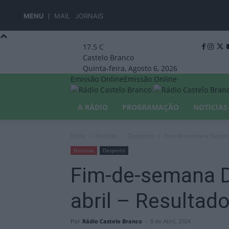
MENU
MAIL
JORNAIS
17.5
C
Castelo Branco
Quinta-feira, Agosto 6, 2026
Emissão Online
Emissão Online
A RÁDIO
PROGRAMAÇÃO
NOTÍCIAS
Início
Notícias
Desporto
Fim-de-semana Desporti
Notícias
Desporto
Fim-de-semana D
abril – Resultad
Por
Rádio Castelo Branco
-
8 de Abril, 2024