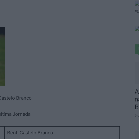
PU
A
 Castelo Branco
n
B
última Jornada
5 
Benf. Castelo Branco