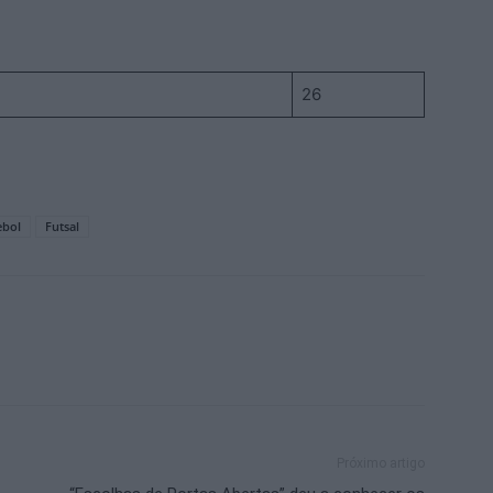
26
ebol
Futsal
Próximo artigo