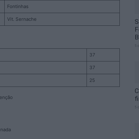
Fontinhas
Vit. Sernache
S
F
B
5 
37
37
25
C
tenção
f
5 
rnada