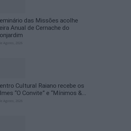
eminário das Missões acolhe
eira Anual de Cernache do
onjardim
de Agosto, 2026
entro Cultural Raiano recebe os
ilmes “O Convite” e “Mínimos &...
de Agosto, 2026