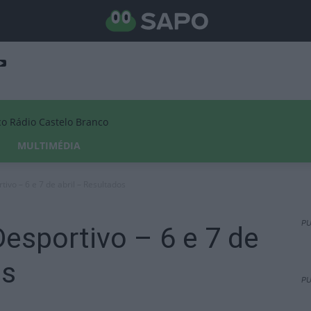
Rádio Castelo Branco
MULTIMÉDIA
vo – 6 e 7 de abril – Resultados
PU
esportivo – 6 e 7 de
os
PU