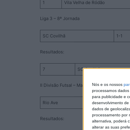
1
Vila Velha de Ródão
Liga 3 – 8ª Jornada
SC Covilhã
1-1
Resultados:
7
SC Covilhã
Nós e os nossos
par
II Divisão Futsal – Manutenção – Série 1 – 1
processamos dados p
para publicidade e 
Rio Ave
3-1
desenvolvimento de 
dados de geolocaliza
processamento por n
Resultados:
alternativa, poderá
alterar as suas pref