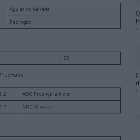
Águias do Moradal
O
I
Pedrógão
5 
65
C
7ª Jornada
d
5 
2-2
ADC Proença-a-Nova
0-0
GDC Silvares