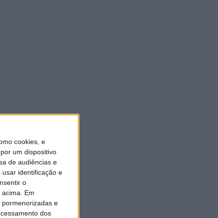
omo cookies, e
por um dispositivo
sa de audiências e
usar identificação e
nsentir o
o acima. Em
is pormenorizadas e
ocessamento dos