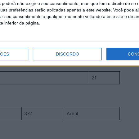
 poderá não exigir o seu consentimento, mas que tem o direito de se 
12
uas preferências serão aplicadas apenas a este website. Você pode al
rar seu consentimento a qualquer momento voltando a este site e clica
0ª Jornada
e inferior da página.
3-4
Bairro Boa Esperança
ÇÕES
DISCORDO
CON
21
3-2
Arnal