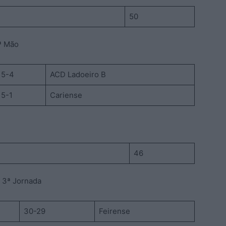
50
1ª Mão
5-4
ACD Ladoeiro B
5-1
Cariense
46
– 3ª Jornada
30-29
Feirense