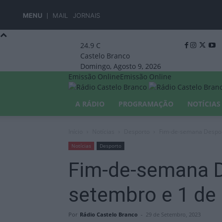
MENU
MAIL
JORNAIS
24.9
C
Castelo Branco
Domingo, Agosto 9, 2026
Emissão Online
Emissão Online
A RÁDIO
PROGRAMAÇÃO
NOTÍCIAS
Início
Notícias
Desporto
Fim-de-semana Desport
Notícias
Desporto
Fim-de-semana D
setembro e 1 de
Por
Rádio Castelo Branco
-
29 de Setembro, 2023