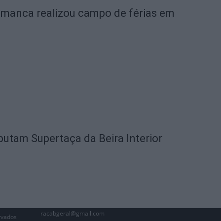
amanca realizou campo de férias em
utam Supertaça da Beira Interior
racabgeral@gmail.com
rvados