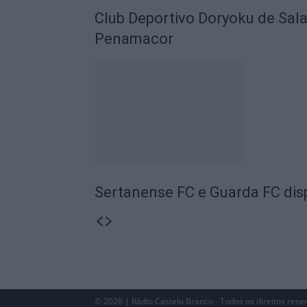
Club Deportivo Doryoku de Sal
Penamacor
Sertanense FC e Guarda FC disp
© 2026 | Rádio Castelo Branco - Todos os direitos rese