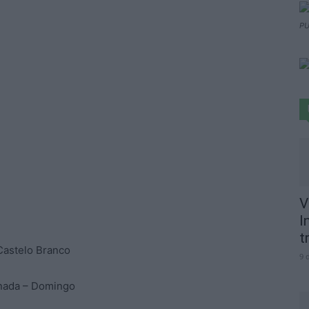
PU
V
I
t
 Castelo Branco
9 
rnada – Domingo