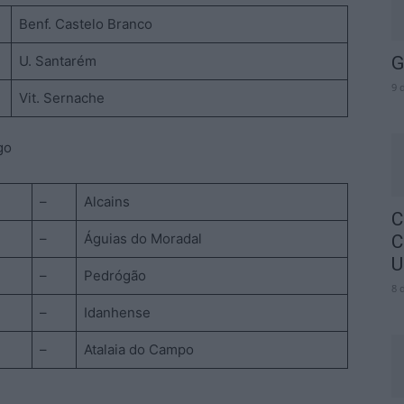
Benf. Castelo Branco
U. Santarém
G
9 
Vit. Sernache
go
–
Alcains
C
–
Águias do Moradal
C
U
–
Pedrógão
8 
–
Idanhense
–
Atalaia do Campo