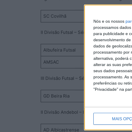
SC Covilhã
–
Nós e os nossos
par
processamos dados p
II Divisão Futsal – Série B – 2ª Jornada – S
para publicidade e 
desenvolvimento de 
dados de geolocaliza
Albufeira Futsal
–
processamento por n
alternativa, poderá
AMSAC
–
alterar as suas pref
seus dados pessoais
processamento. As s
III Divisão Futsal – Série B – 2ª Jornada – S
preferências ou reti
"Privacidade" na part
GD Beira Ria
II Divisão Andebol – I Fase – Zona 2 – 2ª J
MAIS OP
AD Albicastrense