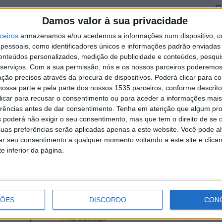
S
Damos valor à sua privacidade
d
FC Oliv. Hospital
j
ceiros
armazenamos e/ou acedemos a informações num dispositivo, c
essoais, como identificadores únicos e informações padrão enviadas 
7 
ábado
conteúdos personalizados, medição de publicidade e conteúdos, pesqui
serviços.
Com a sua permissão, nós e os nossos parceiros poderemos 
ção precisos através da procura de dispositivos. Poderá clicar para co
Bairro Boa Esperança
ossa parte e pela parte dos nossos 1535 parceiros, conforme descrit
 clicar para recusar o consentimento ou para aceder a informações ma
ADR Retaxo
erências antes de dar consentimento.
Tenha em atenção que algum pr
S
 poderá não exigir o seu consentimento, mas que tem o direito de se 
uas preferências serão aplicadas apenas a este website. Você pode al
q
ábado
rar seu consentimento a qualquer momento voltando a este site e clica
s
e inferior da página.
7 
–
ACD Ladoeiro
ornada – Sábado
ÇÕES
DISCORDO
CON
–
AC Lamego