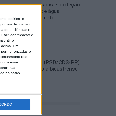
egurança das pessoas e proteção
o abastecimento de água
ustificam encerramento...
omo cookies, e
por um dispositivo
de Agosto, 2026
sa de audiências e
usar identificação e
nsentir o
o acima. Em
is pormenorizadas e
ocessamento dos
EMPRE por todos (PSD/CDS-PP)
opor a esse
terar suas
uestiona Município albicastrense
ndo no botão
obre o fecho do...
de Agosto, 2026
CORDO