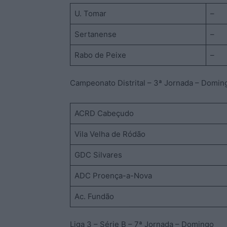
U. Tomar
–
Sertanense
–
Rabo de Peixe
–
Campeonato Distrital – 3ª Jornada – Domin
ACRD Cabeçudo
Vila Velha de Ródão
GDC Silvares
ADC Proença-a-Nova
Ac. Fundão
Liga 3 – Série B – 7ª Jornada – Domingo