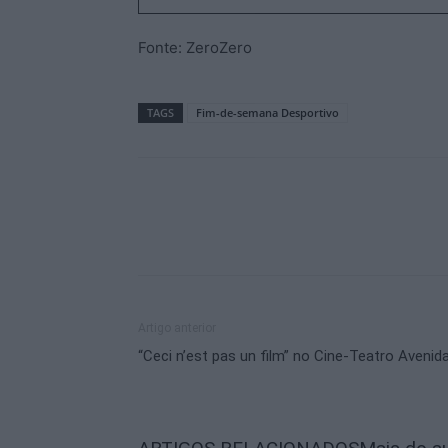
Fonte: ZeroZero
TAGS
Fim-de-semana Desportivo
Artigo anterior
“Ceci n’est pas un film” no Cine-Teatro Avenid