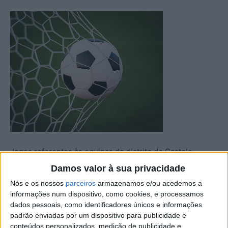
Jogos referentes às equipas do distrito de Castelo
Branco.
Damos valor à sua privacidade
Nós e os nossos
parceiros
armazenamos e/ou acedemos a
Campeonato de Portugal – Série C – 22ª Jornada
informações num dispositivo, como cookies, e processamos
dados pessoais, como identificadores únicos e informações
padrão enviadas por um dispositivo para publicidade e
Benf. Castelo Branco
0-0
União 1919
conteúdos personalizados, medição de publicidade e