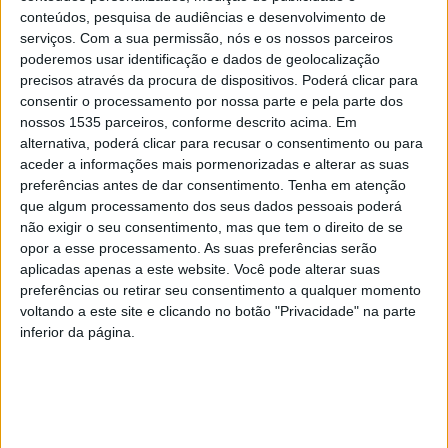
conteúdos, pesquisa de audiências e desenvolvimento de
CD Gouveia
1-2
Vit. Sernache
serviços.
Com a sua permissão, nós e os nossos parceiros
poderemos usar identificação e dados de geolocalização
FC Alverca B
0-1
Sertanense
precisos através da procura de dispositivos. Poderá clicar para
consentir o processamento por nossa parte e pela parte dos
nossos 1535 parceiros, conforme descrito acima. Em
Classificação:
alternativa, poderá clicar para recusar o consentimento ou para
aceder a informações mais pormenorizadas e alterar as suas
6
Benf. Castelo Branco
32
preferências antes de dar consentimento.
Tenha em atenção
que algum processamento dos seus dados pessoais poderá
8
Sertanense
29
não exigir o seu consentimento, mas que tem o direito de se
opor a esse processamento. As suas preferências serão
11
Vit. Sernache
24
aplicadas apenas a este website. Você pode alterar suas
preferências ou retirar seu consentimento a qualquer momento
voltando a este site e clicando no botão "Privacidade" na parte
Liga 3 – Ap. Campeão – 4ª Jornada
inferior da página.
SC Covilhã
2-2
Atlético CP
Classificação: