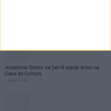
SEMPRE por todos (PSD/CDS-PP)
questiona Município albicastrense sobre o
fecho do...
7 de Agosto, 2026
Academia Sénior da Sertã expõe artes na
Casa da Cultura
7 de Agosto, 2026