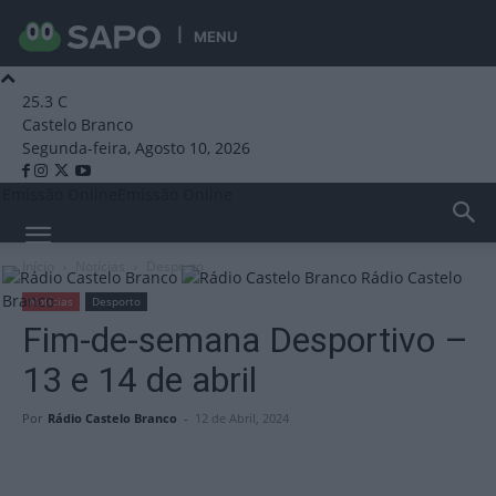
MENU
25.3
C
Castelo Branco
Segunda-feira, Agosto 10, 2026
Emissão Online
Emissão Online
Início
Notícias
Desporto
Rádio Castelo
Branco
Notícias
Desporto
Fim-de-semana Desportivo –
13 e 14 de abril
Por
Rádio Castelo Branco
-
12 de Abril, 2024