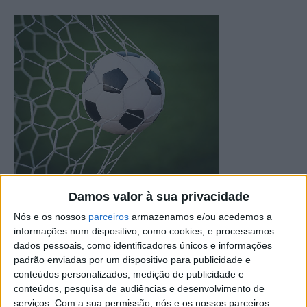
Damos valor à sua privacidade
Jogos referentes às equipas do distrito de Castelo
Nós e os nossos
parceiros
armazenamos e/ou acedemos a
Branco.
informações num dispositivo, como cookies, e processamos
dados pessoais, como identificadores únicos e informações
Campeonato Distrital – Fase Subida – 8ª Jornada –
padrão enviadas por um dispositivo para publicidade e
domingo
conteúdos personalizados, medição de publicidade e
conteúdos, pesquisa de audiências e desenvolvimento de
serviços.
Com a sua permissão, nós e os nossos parceiros