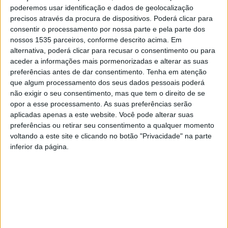
Pedrógão
–
Ac. Fundão
poderemos usar identificação e dados de geolocalização
precisos através da procura de dispositivos. Poderá clicar para
consentir o processamento por nossa parte e pela parte dos
Campeonato Distrital – Fase Manutenção – 8ª Jornada –
nossos 1535 parceiros, conforme descrito acima. Em
domingo
alternativa, poderá clicar para recusar o consentimento ou para
aceder a informações mais pormenorizadas e alterar as suas
preferências antes de dar consentimento.
Tenha em atenção
ACRD Cabeçudo
–
Atalaia do Campo
que algum processamento dos seus dados pessoais poderá
não exigir o seu consentimento, mas que tem o direito de se
GDC Silvares
–
Vila Velha de Ródão
opor a esse processamento. As suas preferências serão
aplicadas apenas a este website. Você pode alterar suas
preferências ou retirar seu consentimento a qualquer momento
Liga 3 – 9ª Jornada – domingo
voltando a este site e clicando no botão "Privacidade" na parte
inferior da página.
Lusitânia de Lourosa
–
SC Covilhã
III Divisão Futsal – Série B – 22ª Jornada – sábado
Lobitos Futsal
–
ACD Ladoeiro