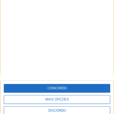
ARTIGOS RELACIONADOS
Mais do autor
Castelo Branco recebe Campeonato
Nacional de Downhill Urbano 2026
CONCORDO
MAIS OPÇÕES
DISCORDO