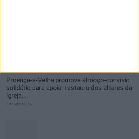
Teatro Clube de Penamacor recebeu
apresentação da obra de estreia de...
7 de Agosto, 2026
Proença-a-Velha promove almoço-convívio
solidário para apoiar restauro dos altares da
Igreja...
6 de Agosto, 2026