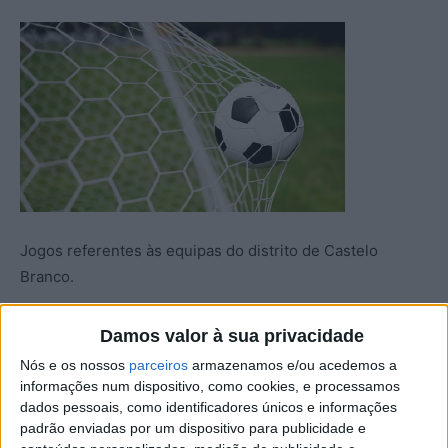
Jogos referentes às equipas do distrito de Castelo
Branco.
Campeonato de Portugal – Série C – 19ª Jornada
Damos valor à sua privacidade
Nós e os nossos
parceiros
armazenamos e/ou acedemos a
Sábado
informações num dispositivo, como cookies, e processamos
dados pessoais, como identificadores únicos e informações
padrão enviadas por um dispositivo para publicidade e
Sertanense
–
União 1919