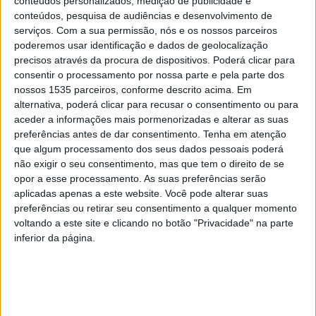
conteúdos personalizados, medição de publicidade e
conteúdos, pesquisa de audiências e desenvolvimento de
Lusitânia dos Açores
–
Vit. Sernache
serviços.
Com a sua permissão, nós e os nossos parceiros
poderemos usar identificação e dados de geolocalização
precisos através da procura de dispositivos. Poderá clicar para
Domingo
consentir o processamento por nossa parte e pela parte dos
nossos 1535 parceiros, conforme descrito acima. Em
Fontinhas
–
Benf. Castelo Branco
alternativa, poderá clicar para recusar o consentimento ou para
aceder a informações mais pormenorizadas e alterar as suas
preferências antes de dar consentimento.
Tenha em atenção
II Divisão Futsal – Manutenção – Série 1 – 4ª Jornada –
que algum processamento dos seus dados pessoais poderá
Sábado
não exigir o seu consentimento, mas que tem o direito de se
opor a esse processamento. As suas preferências serão
aplicadas apenas a este website. Você pode alterar suas
Vitória FC
–
ADR Retaxo
preferências ou retirar seu consentimento a qualquer momento
voltando a este site e clicando no botão "Privacidade" na parte
inferior da página.
II Divisão Futsal – Manutenção – Série 2 – 4ª Jornada –
Sábado
Bairro Boa Esperança
–
Modicus Bruval