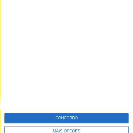
ARTIGOS RELACIONADOS
Mais do autor
Entradas na Feira dos Sabores do Tejo
de 2026 garantiram um apoio de 39,5 mil
euros aos Bombeiros Voluntários de
Ródão
CONCORDO
MAIS OPÇÕES