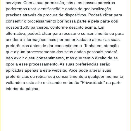
serviços.
Com a sua permissão, nós e os nossos parceiros
poderemos usar identificação e dados de geolocalização
precisos através da procura de dispositivos. Poderá clicar para
consentir o processamento por nossa parte e pela parte dos
nossos 1535 parceiros, conforme descrito acima. Em
alternativa, poderá clicar para recusar o consentimento ou para
aceder a informações mais pormenorizadas e alterar as suas
preferências antes de dar consentimento.
Tenha em atenção
que algum processamento dos seus dados pessoais poderá
não exigir o seu consentimento, mas que tem o direito de se
opor a esse processamento. As suas preferências serão
aplicadas apenas a este website. Você pode alterar suas
Este domingo, 18 de fevereiro, realiza-se uma edição
preferências ou retirar seu consentimento a qualquer momento
voltando a este site e clicando no botão "Privacidade" na parte
especial da Feira Mensal de Colecionismo, Antiguidades
inferior da página.
e Velharias de Castelo Branco, que comemora 22 anos de
existência.
Tal como a maioria das anteriores feira, esta vai decorrer
na Avenida Nuno Álvares, na cidade albicastrense, entre
as 9h e as 17h.