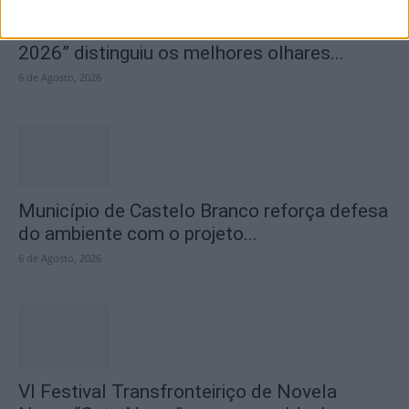
Concurso de Fotografia “Padre João Maia
2026” distinguiu os melhores olhares...
6 de Agosto, 2026
Município de Castelo Branco reforça defesa
do ambiente com o projeto...
6 de Agosto, 2026
VI Festival Transfronteiriço de Novela