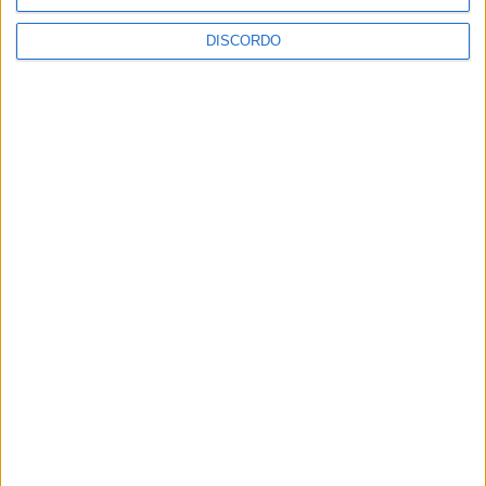
DISCORDO
Alunos da Escola da Granja cumpriram
desafio lançado pela RACAB
Idanha-a-Nova celebrou 820 anos de
História