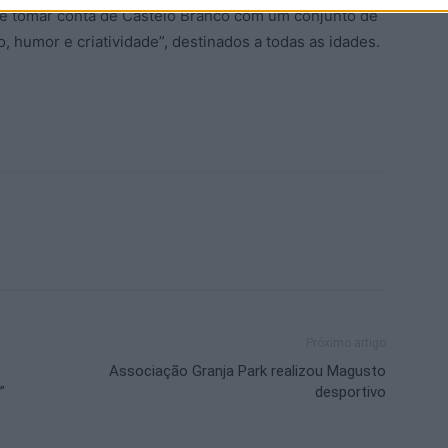
te tomar conta de Castelo Branco com um conjunto de
 humor e criatividade”, destinados a todas as idades.
Próximo artigo
Associação Granja Park realizou Magusto
”
desportivo