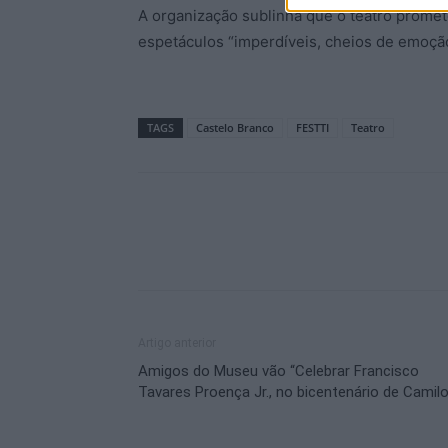
A organização sublinha que o teatro prome
espetáculos “imperdíveis, cheios de emoção,
TAGS
Castelo Branco
FESTTI
Teatro
Artigo anterior
Amigos do Museu vão “Celebrar Francisco
Tavares Proença Jr., no bicentenário de Camilo