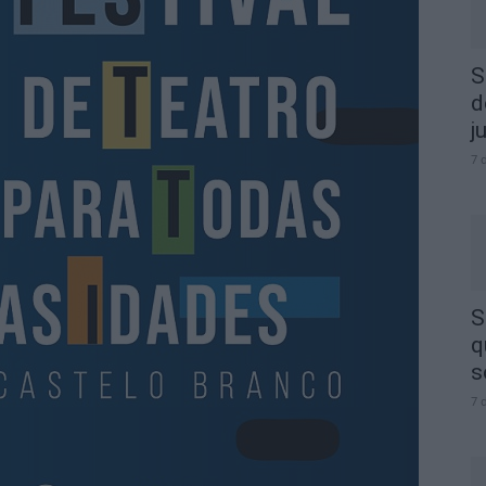
S
d
j
7 
S
q
s
7 