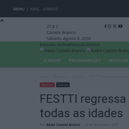
MENU
MAIL
JORNAIS
27.8
C
Castelo Branco
Sábado, Agosto 8, 2026
Emissão Online
Emissão Online
A RÁDIO
PROGRAMAÇÃO
NOTÍCIAS
Início
Notícias
Cultura
FESTTI regressa com tea
Notícias
Cultura
FESTTI regressa
todas as idades
Por
Rádio Castelo Branco
-
13 de Novembro, 2025