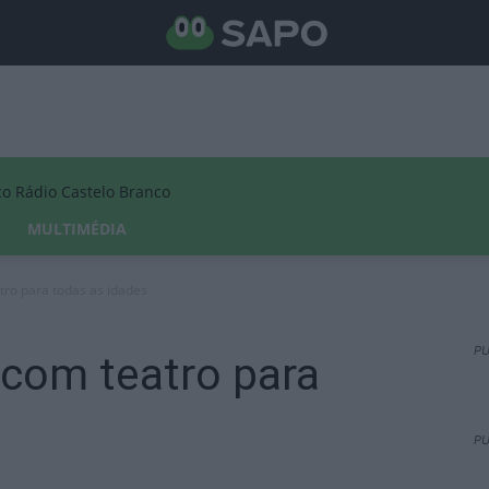
Rádio Castelo Branco
MULTIMÉDIA
tro para todas as idades
PU
 com teatro para
PU