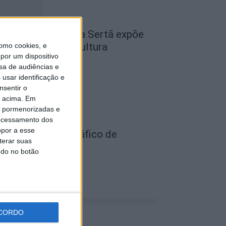
cademia Sénior da Sertã expõe
rtes na Casa da Cultura
omo cookies, e
por um dispositivo
de Agosto, 2026
sa de audiências e
usar identificação e
nsentir o
o acima. Em
is pormenorizadas e
ocessamento dos
opor a esse
ois detidos por tráfico de
terar suas
stupefaciente
ndo no botão
de Agosto, 2026
CORDO