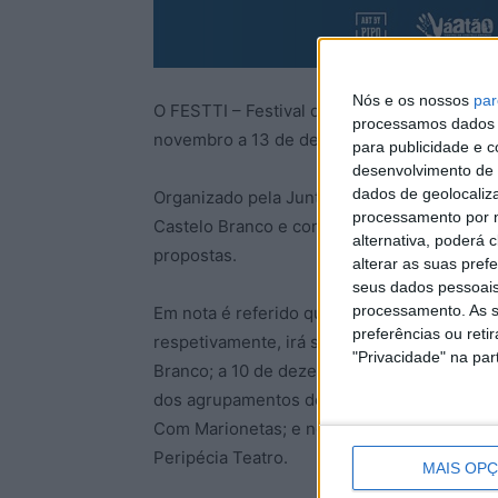
Nós e os nossos
par
O FESTTI – Festival de Teatro para Todas as
processamos dados p
novembro a 13 de dezembro, com espetácul
para publicidade e 
desenvolvimento de 
dados de geolocaliza
Organizado pela Junta de Freguesia de Cast
processamento por n
Castelo Branco e com o apoio do Município d
alternativa, poderá
propostas.
alterar as suas pref
seus dados pessoais
processamento. As s
Em nota é referido que a 16 e 30 de novemb
preferências ou reti
respetivamente, irá ser apresentado a peça 
"Privacidade" na part
Branco; a 10 de dezembro, na Fábrica da Cri
dos agrupamentos de escolas), com a peça
Com Marionetas; e no Cine-Teatro Avenida,
Peripécia Teatro.
MAIS OP