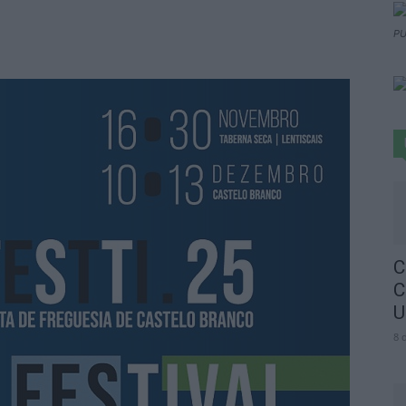
PU
C
C
U
8 