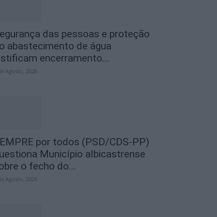
egurança das pessoas e proteção
o abastecimento de água
ustificam encerramento...
de Agosto, 2026
EMPRE por todos (PSD/CDS-PP)
uestiona Município albicastrense
obre o fecho do...
de Agosto, 2026