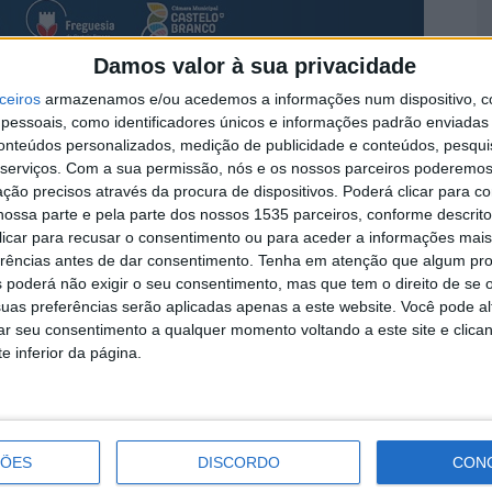
Damos valor à sua privacidade
A
a
ceiros
armazenamos e/ou acedemos a informações num dispositivo, c
 Idades está de volta a Castelo Branco entre 16 de
essoais, como identificadores únicos e informações padrão enviadas 
7 
os gratuitos.
conteúdos personalizados, medição de publicidade e conteúdos, pesqui
serviços.
Com a sua permissão, nós e os nossos parceiros poderemos 
ção precisos através da procura de dispositivos. Poderá clicar para co
elo Branco, em parceria com o Váatão – Teatro de
ossa parte e pela parte dos nossos 1535 parceiros, conforme descrit
e Castelo Branco, o projeto irá apresentar várias
 clicar para recusar o consentimento ou para aceder a informações ma
erências antes de dar consentimento.
Tenha em atenção que algum pr
 poderá não exigir o seu consentimento, mas que tem o direito de se 
D
uas preferências serão aplicadas apenas a este website. Você pode al
ro, nas anexas Taberna Seca e Lentiscais,
e
rar seu consentimento a qualquer momento voltando a este site e clica
“Funesta Ideia”, pelo Váatão – Teatro de Castelo
7 
e inferior da página.
atividade, direcionada aos mais pequenos (1º ciclo
 “Com 3 Novelos”, pela Companhia A BOLHA – Teatro
 a 13 de dezembro, com “Ibéria”, da Companhia
ÇÕES
DISCORDO
CON