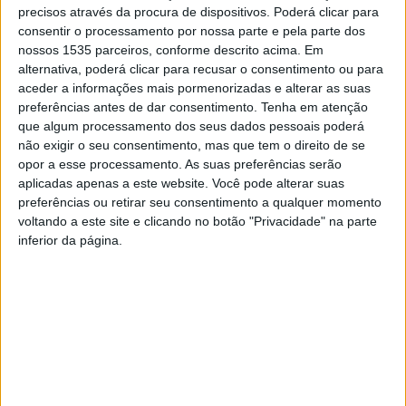
precisos através da procura de dispositivos. Poderá clicar para
consentir o processamento por nossa parte e pela parte dos
nossos 1535 parceiros, conforme descrito acima. Em
alternativa, poderá clicar para recusar o consentimento ou para
aceder a informações mais pormenorizadas e alterar as suas
preferências antes de dar consentimento.
Tenha em atenção
que algum processamento dos seus dados pessoais poderá
não exigir o seu consentimento, mas que tem o direito de se
opor a esse processamento. As suas preferências serão
aplicadas apenas a este website. Você pode alterar suas
O Festival da Caça e Gastronomia está de volta para a sua
preferências ou retirar seu consentimento a qualquer momento
voltando a este site e clicando no botão "Privacidade" na parte
6ª edição, a decorrer entre 6ªfeira e domingo, 14 a 16 de
inferior da página.
fevereiro, nas Termas de Monfortinho, concelho de
Idanha-a-Nova.
Durante três dias, tradição e sabores irresistíveis dão
vida a um festival que promove o setor e a gastronomia
de caça. O programa inclui tasquinhas e restaurantes,
feira de artigos cinegéticos, produtos regionais,