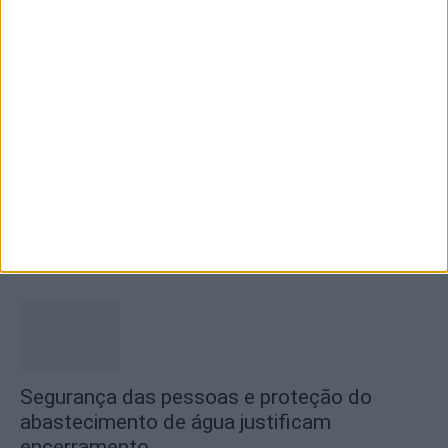
GNR recupera Mocho-Galego
9 de Agosto, 2026
Castelo Branco recebe Campeonato
Nacional de Downhill Urbano 2026
8 de Agosto, 2026
Segurança das pessoas e proteção do
abastecimento de água justificam
encerramento...