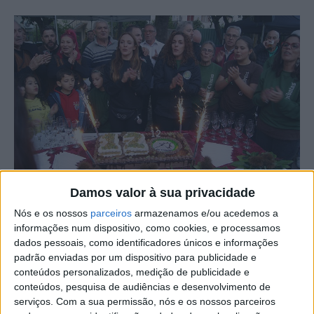
Fotografia: Ricardo Pires Coelho.
Damos valor à sua privacidade
Nós e os nossos
parceiros
armazenamos e/ou acedemos a
Festa e farra não faltou no 12º aniversário d’Os Chibatas-
informações num dispositivo, como cookies, e processamos
Grupo de Percussão Tradicional de Castelo Branco. Estas
dados pessoais, como identificadores únicos e informações
são também duas das características que marcam este
padrão enviadas por um dispositivo para publicidade e
conteúdos personalizados, medição de publicidade e
grupo da Associação Juvenil Ribeiro das Perdizes
conteúdos, pesquisa de audiências e desenvolvimento de
serviços.
Com a sua permissão, nós e os nossos parceiros
Assim decorreram as comemorações, que juntou órgãos