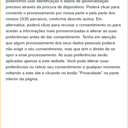
poderemos usar identificação e dados de geolocalização
sociais, sócios, amigos, familiares e entidades, não
precisos através da procura de dispositivos. Poderá clicar para
consentir o processamento por nossa parte e pela parte dos
faltando também a música e animação.
nossos 1535 parceiros, conforme descrito acima. Em
alternativa, poderá clicar para recusar o consentimento ou para
Um grupo que tem levado o seu nome e os sons e toques
aceder a informações mais pormenorizadas e alterar as suas
tradicionais de Castelo Branco a vários pontos do país,
preferências antes de dar consentimento.
Tenha em atenção
deixando a sua marca por onde passa.
que algum processamento dos seus dados pessoais poderá
não exigir o seu consentimento, mas que tem o direito de se
opor a esse processamento. As suas preferências serão
A responsável pel’Os Chibatas e também presidente da
aplicadas apenas a este website. Você pode alterar suas
associação referiu que este aniversário “é de todos
preferências ou retirar seu consentimento a qualquer momento
aqueles que acreditam na cultura local e no trabalho do
voltando a este site e clicando no botão "Privacidade" na parte
inferior da página.
grupo”.
Quanto ao futuro, Tatiana Resende afirmou que há muitos
iniciativas pensadas, que em breve serão reveladas.