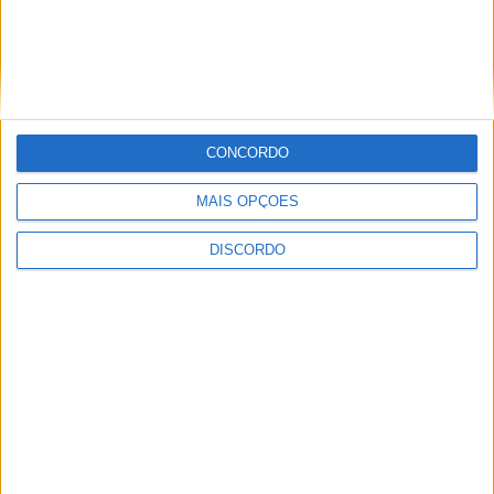
SEMPRE por todos (PSD/CDS-PP)
questiona Município albicastrense sobre
o fecho do miradouro de São Gens
CONCORDO
MAIS OPÇÕES
DISCORDO
Dois detidos por tráfico de
estupefaciente