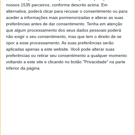
nossos 1535 parceiros, conforme descrito acima. Em
in Aromatic and Medicinal Plants” (Recursos Genéticos e
alternativa, poderá clicar para recusar o consentimento ou para
Etnobotânica em Plantas Aromáticas e Medicinais).
aceder a informações mais pormenorizadas e alterar as suas
preferências antes de dar consentimento.
Tenha em atenção
sta edição oferece uma oportunidade para combinar e
que algum processamento dos seus dados pessoais poderá
não exigir o seu consentimento, mas que tem o direito de se
sintetizar pesquisas recentes sobre melhoramento de
opor a esse processamento. As suas preferências serão
plantas, etnobotânica, taxonomia, biodiversidade,
aplicadas apenas a este website. Você pode alterar suas
ecologia e estratégias de conservação para compreender
preferências ou retirar seu consentimento a qualquer momento
e promover a manutenção da diversidade vegetal, bem
voltando a este site e clicando no botão "Privacidade" na parte
inferior da página.
como alcançar práticas sustentáveis de agricultura e
gestão de ecossistemas no mundo, conta o Politécnico
de Castelo Branco.
A equipa editorial inclui ainda Orlanda de Lurdes
Viamonte Póvoa, da Escola Superior Agrária do
Politécnico de Portalegre; e Graça Pereira, do Instituto
Nacional de Investigação Agrária e Veterinária.