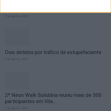
Academia Sénior da Sertã expõe artes na
Casa da Cultura
7 de Agosto, 2026
Dois detidos por tráfico de estupefaciente
7 de Agosto, 2026
2ª Neon Walk Solidária reuniu mais de 300
participantes em Vila...
7 de Agosto, 2026