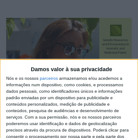
Damos valor à sua privacidade
Nós e os nossos
parceiros
armazenamos e/ou acedemos a
informações num dispositivo, como cookies, e processamos
dados pessoais, como identificadores únicos e informações
padrão enviadas por um dispositivo para publicidade e
conteúdos personalizados, medição de publicidade e
conteúdos, pesquisa de audiências e desenvolvimento de
Fernanda Delgado, docente da Escola Superior Agrária,
serviços.
Com a sua permissão, nós e os nossos parceiros
de Castelo Branco, é editora de um número especial da
poderemos usar identificação e dados de geolocalização
revista científica internacional de acesso aberto “Plants”,
precisos através da procura de dispositivos. Poderá clicar para
consentir o processamento por nossa parte e pela parte dos
dedicado ao tema “Genetic Resources and Ethnobotany