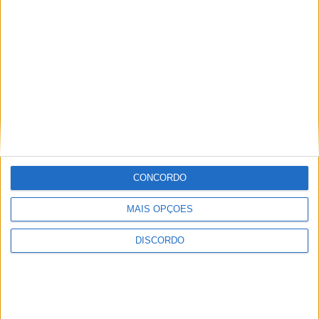
2.0”
Inscrições abertas para a Bienal
CONCORDO
Internacional de Artes e Ofícios 2026
MAIS OPÇÕES
DISCORDO