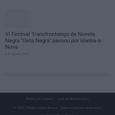
VI Festival Transfronteiriço de Novela
Negra “Gata Negra” passou por Idanha-a-
Nova
6 de Agosto, 2026
Política de Cookies
Livro de Reclamações
© 2026 | Rádio Castelo Branco - Todos os direitos reservados