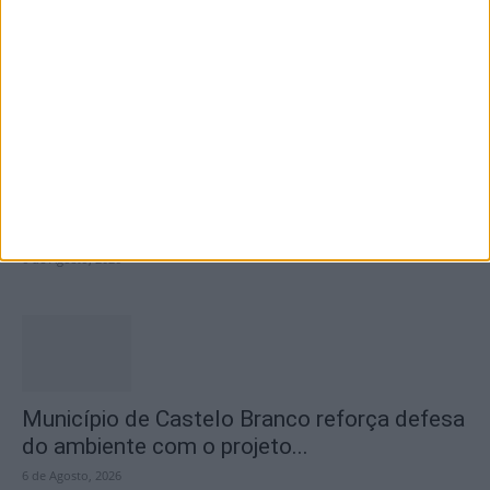
na Praia Fluvial...
6 de Agosto, 2026
Concurso de Fotografia “Padre João Maia
2026” distinguiu os melhores olhares...
6 de Agosto, 2026
Município de Castelo Branco reforça defesa
do ambiente com o projeto...
6 de Agosto, 2026