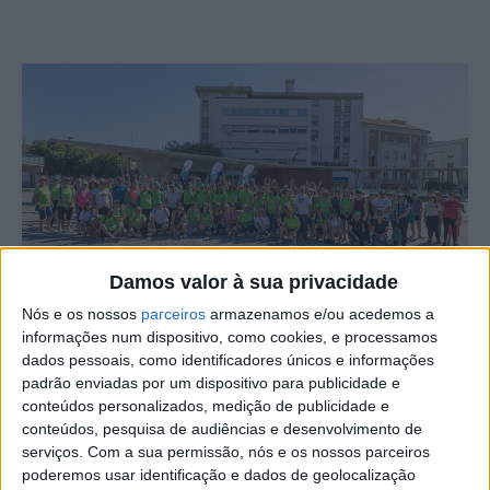
Damos valor à sua privacidade
Nós e os nossos
parceiros
armazenamos e/ou acedemos a
Mais de 250 pessoas participaram na 3ª Caminhada
informações num dispositivo, como cookies, e processamos
dados pessoais, como identificadores únicos e informações
promovida pela Farmácia Grave, em Castelo Branco, um
padrão enviadas por um dispositivo para publicidade e
evento que “tem vindo a ganhar uma dimensão cada vez
conteúdos personalizados, medição de publicidade e
maior”, destacando-se como uma importante iniciativa
conteúdos, pesquisa de audiências e desenvolvimento de
para promover um estilo de vida saudável e incentivar a
serviços.
Com a sua permissão, nós e os nossos parceiros
poderemos usar identificação e dados de geolocalização
prática de atividades físicas na comunidade.