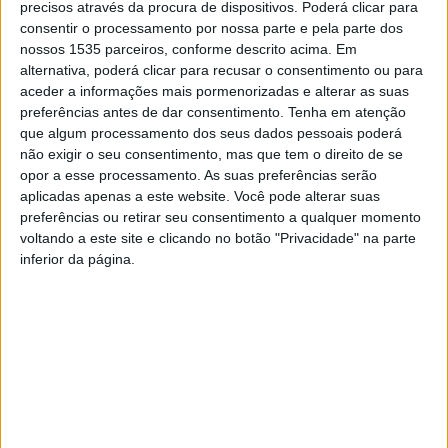
precisos através da procura de dispositivos. Poderá clicar para
consentir o processamento por nossa parte e pela parte dos
A caminhada faz parte das diversas ações que a Farmácia
nossos 1535 parceiros, conforme descrito acima. Em
Grave dinamiza para conscientizar a população sobre a
alternativa, poderá clicar para recusar o consentimento ou para
aceder a informações mais pormenorizadas e alterar as suas
importância de um estilo de vida ativo na prevenção de
preferências antes de dar consentimento.
Tenha em atenção
doenças. Em nota, a organização conta que, durante o
que algum processamento dos seus dados pessoais poderá
evento, os participantes puderam desfrutar de um
não exigir o seu consentimento, mas que tem o direito de se
percurso com duas distâncias diferentes, pensado para
opor a esse processamento. As suas preferências serão
aplicadas apenas a este website. Você pode alterar suas
todas as idades.
preferências ou retirar seu consentimento a qualquer momento
voltando a este site e clicando no botão "Privacidade" na parte
Os momentos de aquecimento e alongamentos ficaram a
inferior da página.
cargo dos alunos do Instituto Politécnico de Castelo
Branco, do curso de Licenciatura em Desporto e
Atividade Física. Esta colaboração resulta da parceria
entre as duas instituições, “refletindo a importância de
investir em literacia em saúde na comunidade”.
Além de promover a saúde e o bem-estar, a 3ª