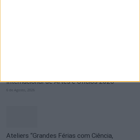
VI Festival Transfronteiriço de Novela
Negra “Gata Negra” passou por Idanha-a-
Nova
6 de Agosto, 2026
Inscrições abertas para a Bienal
Internacional de Artes e Ofícios 2026
6 de Agosto, 2026
Ateliers “Grandes Férias com Ciência,