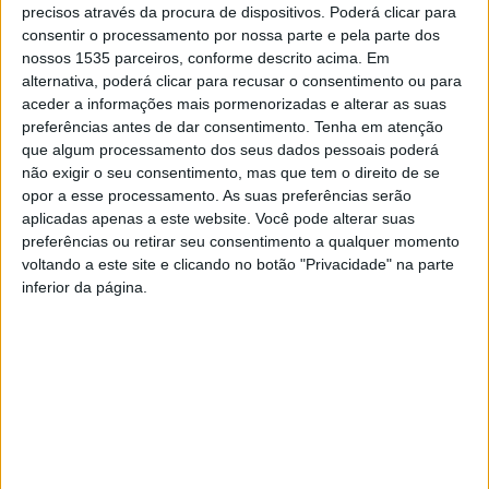
feminina.
precisos através da procura de dispositivos. Poderá clicar para
consentir o processamento por nossa parte e pela parte dos
nossos 1535 parceiros, conforme descrito acima. Em
Em nota é referido que, com um total de mais de 70
alternativa, poderá clicar para recusar o consentimento ou para
participantes e um painel diversificado de especialistas,
aceder a informações mais pormenorizadas e alterar as suas
o evento trouxe à discussão temas fundamentais como
preferências antes de dar consentimento.
Tenha em atenção
que algum processamento dos seus dados pessoais poderá
menopausa, contracetivos, rastreios e saúde mental.
não exigir o seu consentimento, mas que tem o direito de se
opor a esse processamento. As suas preferências serão
As palestras interativas e workshops práticos foram
aplicadas apenas a este website. Você pode alterar suas
conduzidos por médicos, enfermeiros, nutricionistas,
preferências ou retirar seu consentimento a qualquer momento
voltando a este site e clicando no botão "Privacidade" na parte
fisioterapeutas, terapeutas da fala, farmacêuticos,
inferior da página.
psicólogos e técnicos de desporto, proporcionando um
ambiente de aprendizagem dinâmico e enriquecedor.
Além do conhecimento teórico, as participantes tiveram a
oportunidade de usufruir de experiências exclusivas,
como Ecografia 4D, aulas de Pilates e workshops de
maquilhagem e autocuidado, promovendo não apenas