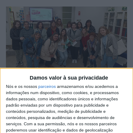
Damos valor à sua privacidade
Nós e os nossos
parceiros
armazenamos e/ou acedemos a
A Farmácia Grave, em Castelo Branco, reforçou a sua
informações num dispositivo, como cookies, e processamos
missão de promover a literacia em saúde e a adesão
dados pessoais, como identificadores únicos e informações
terapêutica através de serviços inovadores e eventos
padrão enviadas por um dispositivo para publicidade e
conteúdos personalizados, medição de publicidade e
educativos. Entre as suas iniciativas, destacou-se a 1ª
conteúdos, pesquisa de audiências e desenvolvimento de
edição do “Mês da Mulher”, que decorreu em março, uma
serviços.
Com a sua permissão, nós e os nossos parceiros
celebração dedicada às diversas dimensões da saúde
poderemos usar identificação e dados de geolocalização