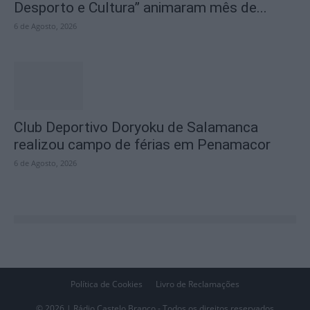
Desporto e Cultura” animaram mês de...
6 de Agosto, 2026
Club Deportivo Doryoku de Salamanca
realizou campo de férias em Penamacor
6 de Agosto, 2026
Política de Cookies
Livro de Reclamações
© 2026 | Rádio Castelo Branco - Todos os direitos reservados