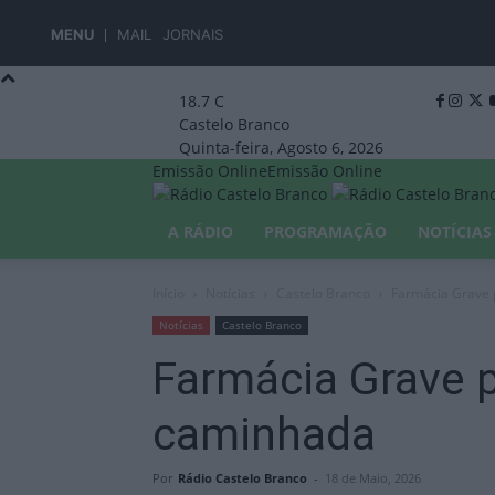
MENU
MAIL
JORNAIS
18.7
C
Castelo Branco
Quinta-feira, Agosto 6, 2026
Emissão Online
Emissão Online
A RÁDIO
PROGRAMAÇÃO
NOTÍCIAS
Início
Notícias
Castelo Branco
Farmácia Grave 
Notícias
Castelo Branco
Farmácia Grave 
caminhada
Por
Rádio Castelo Branco
-
18 de Maio, 2026