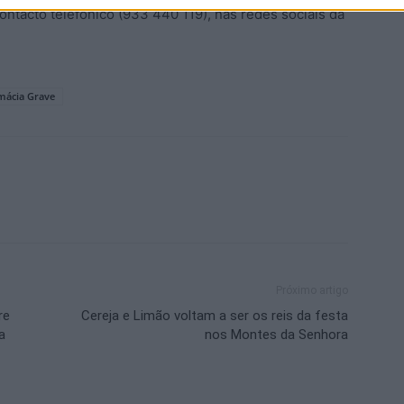
contacto telefónico (933 440 119), nas redes sociais da
mácia Grave
Próximo artigo
re
Cereja e Limão voltam a ser os reis da festa
a
nos Montes da Senhora