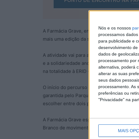
Nós e os nossos
par
A Farmácia Grave, em Castelo Branco, volta 
processamos dados p
mais uma edição da sua já emblemática cam
para publicidade e 
desenvolvimento de 
dados de geolocaliza
A atividade vai para a sua 5ª edição, sendo
processamento por n
e a solidariedade andam de mãos dadas. A in
alternativa, poderá
na totalidade à ERID – Associação Educar Rea
alterar as suas pref
seus dados pessoais
processamento. As s
O início do percurso está marcado para as
preferências ou reti
garantida pelo Parque do Barrocal. Tal como
"Privacidade" na part
escolher entre dois percursos acessíveis, 
A Farmácia Grave espera ultrapassar os 250
Branco de movimento, sorrisos e espírito co
MAIS OP