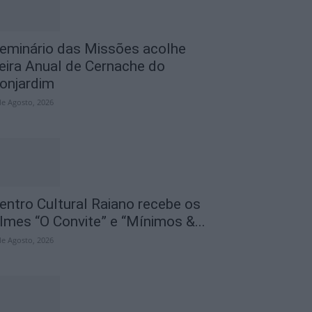
eminário das Missões acolhe
eira Anual de Cernache do
onjardim
de Agosto, 2026
entro Cultural Raiano recebe os
ilmes “O Convite” e “Mínimos &...
de Agosto, 2026