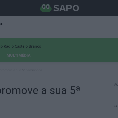
Rádio Castelo Branco
MULTIMÉDIA
promove a sua 5ª caminhada
PU
promove a sua 5ª
PU