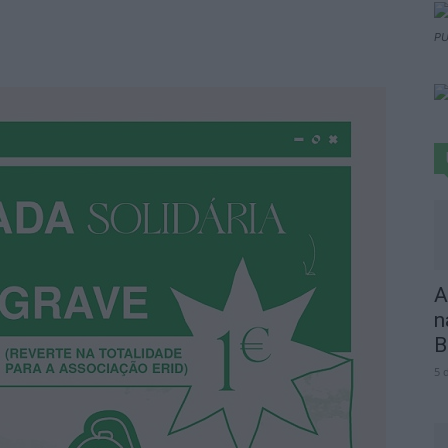
PU
A
n
B
5 