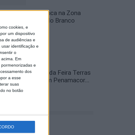
bra na Rua D arranca na Zona
ndustrial de Castelo Branco
omo cookies, e
de Agosto, 2026
por um dispositivo
sa de audiências e
usar identificação e
nsentir o
o acima. Em
is pormenorizadas e
ocessamento dos
abeças de cartaz da Feira Terras
opor a esse
o Lince do levaram Penamacor...
terar suas
de Agosto, 2026
ndo no botão
CORDO