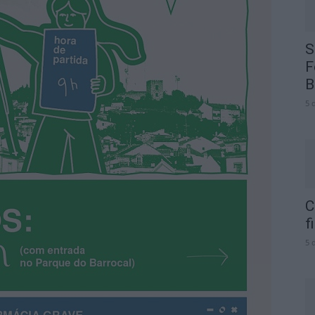
S
F
B
5 
C
f
5 