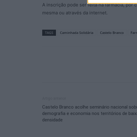
A inscrição pode ser feita na farmácia, por 
mesma ou através da internet.
TAGS
Caminhada Solidária
Castelo Branco
Far
Artigo anterior
Castelo Branco acolhe seminário nacional sob
demografia e economia nos territórios de baix
densidade