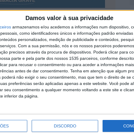
O
Damos valor à sua privacidade
I
ceiros
armazenamos e/ou acedemos a informações num dispositivo, c
5 
a calçar os ténis da solidariedade e do bem-estar para
essoais, como identificadores únicos e informações padrão enviadas 
inhada, marcada para domingo, 24 de maio.
conteúdos personalizados, medição de publicidade e conteúdos, pesqui
serviços.
Com a sua permissão, nós e os nossos parceiros poderemos 
ção precisos através da procura de dispositivos. Poderá clicar para co
 aberta a toda a comunidade, onde a saúde, a natureza
ossa parte e pela parte dos nossos 1535 parceiros, conforme descrit
scrição é de 1€, sendo que, este ano, o valor reverte
 clicar para recusar o consentimento ou para aceder a informações ma
bilitar Incluir Diferenças.
erências antes de dar consentimento.
Tenha em atenção que algum pr
C
 poderá não exigir o seu consentimento, mas que tem o direito de se 
d
uas preferências serão aplicadas apenas a este website. Você pode al
 9h, em frente à Farmácia Grave, com passagem
5 
rar seu consentimento a qualquer momento voltando a este site e clica
 nos anos anteriores, os participantes vão poder
e inferior da página.
de 5 ou 10km.
 participantes do ano passado e “encher Castelo
munitário”.
ÇÕES
DISCORDO
CON