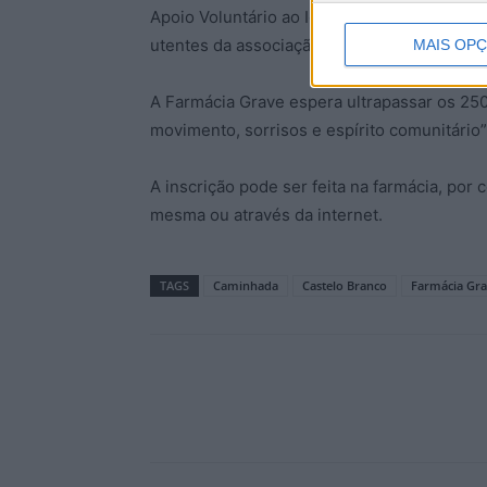
Apoio Voluntário ao Idoso Só. Durante o ev
utentes da associação.
MAIS OP
A Farmácia Grave espera ultrapassar os 250
movimento, sorrisos e espírito comunitário”
A inscrição pode ser feita na farmácia, por 
mesma ou através da internet.
TAGS
Caminhada
Castelo Branco
Farmácia Gr