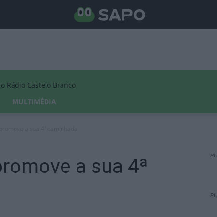
Rádio Castelo Branco
MULTIMÉDIA
promove a sua 4ª caminhada
PU
promove a sua 4ª
PU