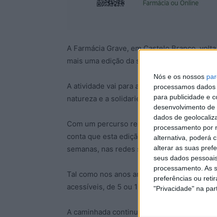
A Farmácia Grave, em Castelo Branco, volta 
mais uma edição da sua já emblemática cam
Nós e os nossos
par
A atividade vai para a sua 4ª edição, é grat
processamos dados p
para publicidade e 
natureza e a solidariedade andam de mãos 
desenvolvimento de 
dados de geolocaliza
Com um percurso renovado, mas com passag
processamento por n
conta que esta edição promete ter novas s
alternativa, poderá
alterar as suas pref
semanas, nas redes sociais.
seus dados pessoais
processamento. As s
Tal como nos anos anteriores, os participa
preferências ou reti
acessíveis, de 5 ou 10km.
"Privacidade" na part
A caminhada continua com uma vertente sol