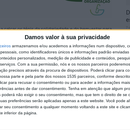
D
e
7 
a calçar os ténis da solidariedade e do bem-estar para
inhada, marcada para 25 de maio (domingo, às 9h30).
Damos valor à sua privacidade
ceiros
armazenamos e/ou acedemos a informações num dispositivo, c
uita, aberta a toda a comunidade, onde a saúde, a
essoais, como identificadores únicos e informações padrão enviadas 
conteúdos personalizados, medição de publicidade e conteúdos, pesqui
dadas.
serviços.
Com a sua permissão, nós e os nossos parceiros poderemos 
2
ção precisos através da procura de dispositivos. Poderá clicar para co
em garantida pelo Parque do Barrocal, a farmácia
d
ossa parte e pela parte dos nossos 1535 parceiros, conforme descrit
urpresas, que vão sendo reveladas nas próximas
 clicar para recusar o consentimento ou para aceder a informações ma
7 
erências antes de dar consentimento.
Tenha em atenção que algum pr
 poderá não exigir o seu consentimento, mas que tem o direito de se 
uas preferências serão aplicadas apenas a este website. Você pode al
ntes vão poder escolher entre dois percursos
rar seu consentimento a qualquer momento voltando a este site e clica
e inferior da página.
idária, este ano, apoiando a AVISO – Associação de