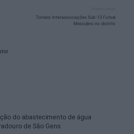
Próximo artigo
Torneio Interassociações Sub-13 Futsal
Masculino no distrito
utor
eção do abastecimento de água
radouro de São Gens