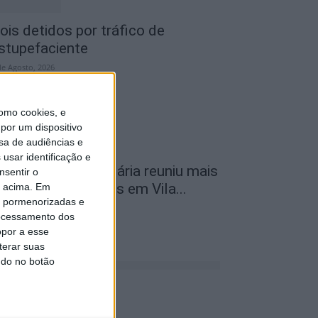
ois detidos por tráfico de
stupefaciente
de Agosto, 2026
omo cookies, e
por um dispositivo
sa de audiências e
usar identificação e
ª Neon Walk Solidária reuniu mais
nsentir o
e 300 participantes em Vila...
o acima. Em
is pormenorizadas e
de Agosto, 2026
ocessamento dos
opor a esse
terar suas
ndo no botão