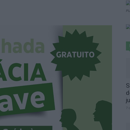
PU
S
d
j
7 