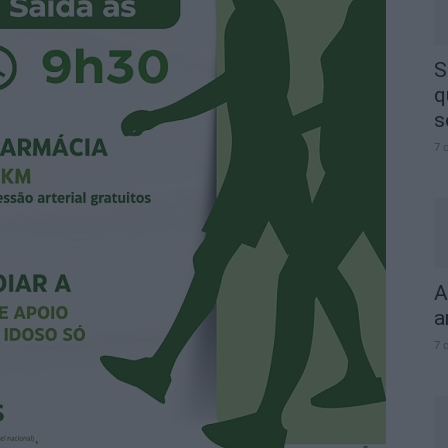
S
q
s
7 
A
a
7 