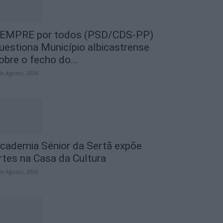
EMPRE por todos (PSD/CDS-PP)
uestiona Município albicastrense
obre o fecho do...
de Agosto, 2026
cademia Sénior da Sertã expõe
rtes na Casa da Cultura
de Agosto, 2026