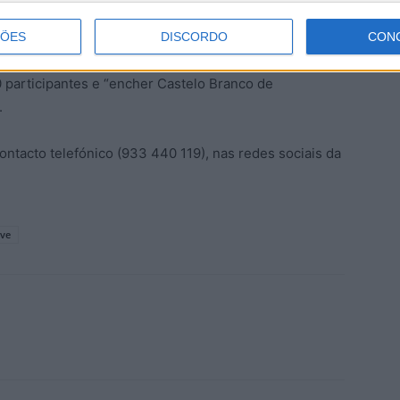
ento, poderá adquirir pequenos mimos feitos pelos
ÇÕES
DISCORDO
CON
 participantes e “encher Castelo Branco de
.
contacto telefónico (933 440 119), nas redes sociais da
ave