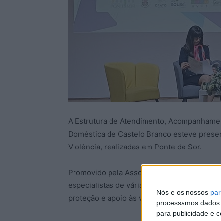
A Estrutura de Atendimento, Acompanhament
Doméstica de Castelo Branco esteve present
Violência, realizadas em Ponte de Sor.
Promovido pela Associação Portuguesa de Ap
especialistas de várias áreas para refletir 
Nós e os nossos
par
proteção e apoio às vítimas.
processamos dados p
para publicidade e 