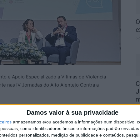
O
e
6 
o e Apoio Especializado a Vítimas de Violência
C
e nas IV Jornadas do Alto Alentejo Contra a
J
m
6 
oio à Vítima, o evento reuniu profissionais e
Damos valor à sua privacidade
sobre diferentes formas de violência e os desafios na
ceiros
armazenamos e/ou acedemos a informações num dispositivo, c
essoais, como identificadores únicos e informações padrão enviadas 
conteúdos personalizados, medição de publicidade e conteúdos, pesqui