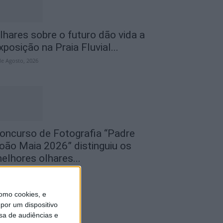
lhares sobre o futuro dão vida a
xposição na Praia Fluvial...
de Agosto, 2026
oncurso de Fotografia “Padre
oão Maia 2026” distinguiu os
elhores olhares...
de Agosto, 2026
omo cookies, e
por um dispositivo
sa de audiências e