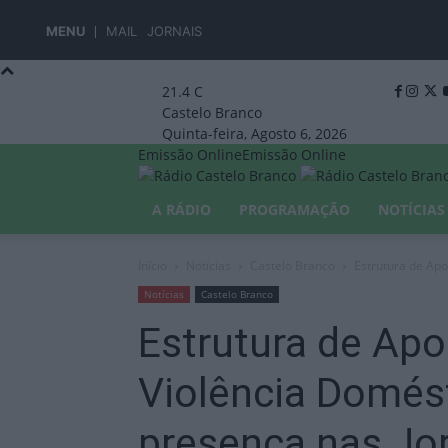
MENU
MAIL
JORNAIS
21.4
C
Castelo Branco
Quinta-feira, Agosto 6, 2026
Emissão Online
Emissão Online
A RÁDIO
PROGRAMAÇÃO
NOTÍCIAS
Início
Notícias
Castelo Branco
Estrutura de Apo
Notícias
Castelo Branco
Estrutura de Apo
Violência Domés
presença nas Jo