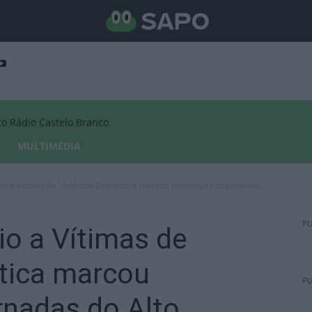
Rádio Castelo Branco
MULTIMÉDIA
io a Vítimas de Violência Doméstica marcou presença nas Jornadas...
PU
io a Vítimas de
tica marcou
PU
rnadas do Alto