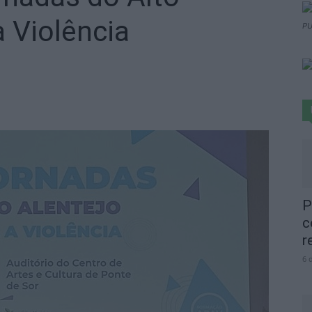
a Violência
PU
P
c
r
6 