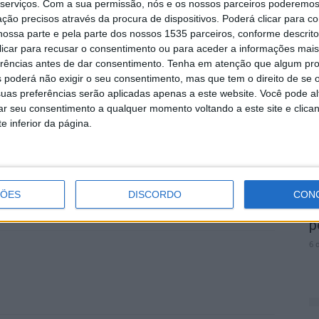
grande relevância social e atualidade, como a
serviços.
Com a sua permissão, nós e os nossos parceiros poderemos 
ção precisos através da procura de dispositivos. Poderá clicar para co
mas vulneráveis, a violência sexual contra crianças e
M
ossa parte e pela parte dos nossos 1535 parceiros, conforme descrit
idosas, realça a Amato Lusitano – Associação de
r
 clicar para recusar o consentimento ou para aceder a informações ma
erências antes de dar consentimento.
Tenha em atenção que algum pr
p
 poderá não exigir o seu consentimento, mas que tem o direito de se 
6 
uas preferências serão aplicadas apenas a este website. Você pode al
o, Acompanhamento e Apoio Especializado a Vítimas de
rar seu consentimento a qualquer momento voltando a este site e clica
rçou o seu compromisso com a formação contínua, a
e inferior da página.
o da resposta integrada no combate à violência
V
ÇÕES
DISCORDO
CON
to
Castelo Branco
N
p
6 