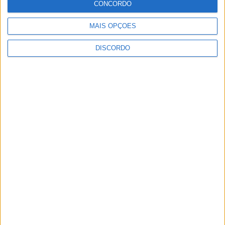
CONCORDO
MAIS OPÇÕES
DISCORDO
Olhares sobre o futuro dão vida a
exposição na Praia Fluvial da Ribeira
Grande