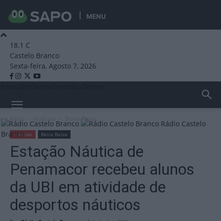
MENU
18.1
C
Castelo Branco
Sexta-feira, Agosto 7, 2026
Emissão Online
Emissão Online
Início
Notícias
Beira Baixa
Rádio Castelo
Branco
Notícias
Beira Baixa
Estação Náutica de
Penamacor recebeu alunos
da UBI em atividade de
desportos náuticos