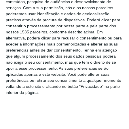
conteúdos, pesquisa de audiências e desenvolvimento de
náuticos.
serviços.
Com a sua permissão, nós e os nossos parceiros
poderemos usar identificação e dados de geolocalização
A iniciativa integrou a unidade curricular “Estudos
precisos através da procura de dispositivos. Poderá clicar para
Práticos – Desportos de Aventura, Recreação e Lazer” e
consentir o processamento por nossa parte e pela parte dos
nossos 1535 parceiros, conforme descrito acima. Em
proporcionou aos estudantes uma experiência de
alternativa, poderá clicar para recusar o consentimento ou para
contacto direto com modalidades como a canoagem e o
aceder a informações mais pormenorizadas e alterar as suas
stand up paddle, complementando a componente teórica
preferências antes de dar consentimento.
Tenha em atenção
da sua formação académica.
que algum processamento dos seus dados pessoais poderá
não exigir o seu consentimento, mas que tem o direito de se
opor a esse processamento. As suas preferências serão
A atividade decorreu na albufeira da Barragem da
aplicadas apenas a este website. Você pode alterar suas
Meimoa, junto à Zona de Balnear do Meimão,
preferências ou retirar seu consentimento a qualquer momento
beneficiando das condições naturais e das
voltando a este site e clicando no botão "Privacidade" na parte
inferior da página.
infraestruturas disponibilizadas pela Estação Náutica de
Penamacor. A autarquia local realça que este espaço tem
vindo a afirmar-se como um local privilegiado para a
prática de atividades ligadas ao desporto, ao lazer e ao
turismo de natureza.