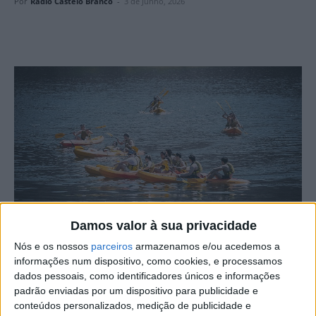
Por
Rádio Castelo Branco
-
3 de Junho, 2026
Damos valor à sua privacidade
Nós e os nossos
parceiros
armazenamos e/ou acedemos a
A Estação Náutica de Penamacor recebeu cerca de 40
informações num dispositivo, como cookies, e processamos
alunos do 2.º ano da Licenciatura em Ciências do
dados pessoais, como identificadores únicos e informações
Desporto da UBI – Universidade da Beira Interior -, no
padrão enviadas por um dispositivo para publicidade e
conteúdos personalizados, medição de publicidade e
âmbito de uma atividade prática dedicada aos desportos