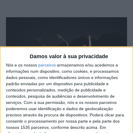
Damos valor à sua privacidade
Nós e os nossos
parceiros
armazenamos e/ou acedemos a
informações num dispositivo, como cookies, e processamos
dados pessoais, como identificadores únicos e informações
padrão enviadas por um dispositivo para publicidade e
conteúdos personalizados, medição de publicidade e
conteúdos, pesquisa de audiências e desenvolvimento de
serviços.
Com a sua permissão, nós e os nossos parceiros
Este sábado, 13 de julho, às 20h, no Teatro Estúdio São
poderemos usar identificação e dados de geolocalização
Veiga, em Idanha-a-Nova, será apresentado o espetáculo
precisos através da procura de dispositivos. Poderá clicar para
“Morte às Fantasmas”, uma criação de Roxana Ionesco.
consentir o processamento por nossa parte e pela parte dos
Este projeto é criado a partir de uma tradição existente
nossos 1535 parceiros, conforme descrito acima. Em