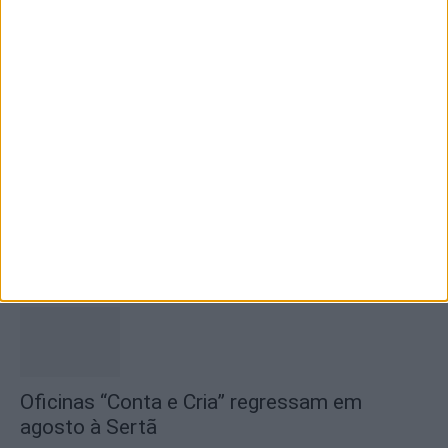
Dia da Boomland será celebrado em Idanha-
a-Nova
10 de Agosto, 2026
Município proencense abre concurso para
lotes habitacionais e reforça aposta na...
10 de Agosto, 2026
Oficinas “Conta e Cria” regressam em
agosto à Sertã