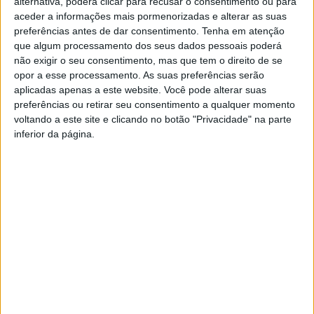
alternativa, poderá clicar para recusar o consentimento ou para
no património cultural romeno – a lavagem das carpetes.
aceder a informações mais pormenorizadas e alterar as suas
É um baile de fantasmas, mas um baile onde os
preferências antes de dar consentimento.
Tenha em atenção
fantasmas dançam slows na tentativa de celebrar o
que algum processamento dos seus dados pessoais poderá
encontro corpo com corpo. Esta é uma procura
não exigir o seu consentimento, mas que tem o direito de se
opor a esse processamento. As suas preferências serão
incessante pela conexão possível neste mundo sempre
aplicadas apenas a este website. Você pode alterar suas
em movimento. Dar a mão enquanto se dança e isso ser
preferências ou retirar seu consentimento a qualquer momento
mais que o suficiente. Não se tocar, para encontrar uma
voltando a este site e clicando no botão "Privacidade" na parte
outra intimidade. Criar um lugar onde seja possível
inferior da página.
partilhar a solidão em conjunto, pois talvez seja a isso
que o amor se resume: partilhar a solidão com outras
solidões.
TAGS
Idanha-a-Nova
Teatro Estúdio São Veiga