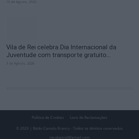
10 de Agosto, 2026
Vila de Rei celebra Dia Internacional da
Juventude com transporte gratuito...
9 de Agosto, 2026
Política de Cookies
Livro de Reclamações
© 2026 | Rádio Castelo Branco - Todos os direitos reservados
racabgeral@gmail.com