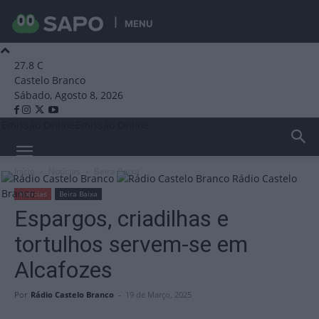
MENU
27.8
C
Castelo Branco
Sábado, Agosto 8, 2026
Emissão Online
Emissão Online
Início
Notícias
Beira Baixa
Rádio Castelo
Branco
Notícias
Beira Baixa
Espargos, criadilhas e
tortulhos servem-se em
Alcafozes
Por
Rádio Castelo Branco
-
19 de Março, 2025