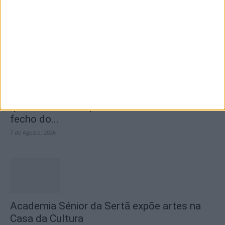
encerramento...
7 de Agosto, 2026
SEMPRE por todos (PSD/CDS-PP)
questiona Município albicastrense sobre o
fecho do...
7 de Agosto, 2026
Academia Sénior da Sertã expõe artes na
Casa da Cultura