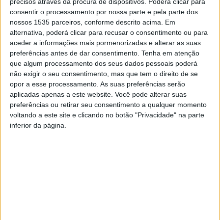
precisos através da procura de dispositivos. Poderá clicar para
consentir o processamento por nossa parte e pela parte dos
nossos 1535 parceiros, conforme descrito acima. Em
alternativa, poderá clicar para recusar o consentimento ou para
aceder a informações mais pormenorizadas e alterar as suas
preferências antes de dar consentimento.
Tenha em atenção
que algum processamento dos seus dados pessoais poderá
não exigir o seu consentimento, mas que tem o direito de se
opor a esse processamento. As suas preferências serão
aplicadas apenas a este website. Você pode alterar suas
preferências ou retirar seu consentimento a qualquer momento
O Festival dos Espargos, Criadilhas e Tortulhos está de
voltando a este site e clicando no botão "Privacidade" na parte
regresso a Alcafozes, concelho de Idanha-a-Nova, neste
inferior da página.
fim-de-semana, 22 e 23 de março.
A tradição e os sabores da terra voltam a estar em
destaque na 7ª edição do certame, numa celebração da
gastronomia e da cultura rural da região.
Aliando os sabores, feira de produtos regionais,