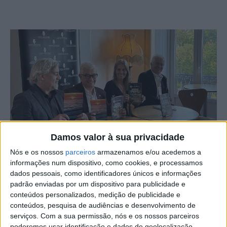
Damos valor à sua privacidade
Nós e os nossos
parceiros
armazenamos e/ou acedemos a
A ESGIN – Escola Superior de Gestão de Idanha-a-Nova –
informações num dispositivo, como cookies, e processamos
acolheu o evento “Adivinha Quem Vem Almoçar: Uma
dados pessoais, como identificadores únicos e informações
padrão enviadas por um dispositivo para publicidade e
Personalidade, Um Chef”, com a presença do chef Mário
conteúdos personalizados, medição de publicidade e
Ramos, que preparou um almoço cuidadosamente
conteúdos, pesquisa de audiências e desenvolvimento de
elaborado, destacando a tradição gastronómica da região.
serviços.
Com a sua permissão, nós e os nossos parceiros
poderemos usar identificação e dados de geolocalização