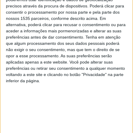
precisos através da procura de dispositivos. Poderá clicar para
Outro dos pontos altos do evento foi o lançamento de
consentir o processamento por nossa parte e pela parte dos
livros de dois autores irmãos, pertencentes à família
nossos 1535 parceiros, conforme descrito acima. Em
Manzarra, que detinha o icónico Palacete onde hoje é a
alternativa, poderá clicar para recusar o consentimento ou para
ESGIN.
aceder a informações mais pormenorizadas e alterar as suas
preferências antes de dar consentimento.
Tenha em atenção
que algum processamento dos seus dados pessoais poderá
Intitulados “A Menina Filha da Lua”, autobiografia de Gigi
não exigir o seu consentimento, mas que tem o direito de se
Salazar Manzarra, e “À Nossa!”, poesia da autoria de
opor a esse processamento. As suas preferências serão
Pedro Manzarra, os livros tinham como fonte de
aplicadas apenas a este website. Você pode alterar suas
inspiração o próprio Palacete. A autarquia de Idanha-a-
preferências ou retirar seu consentimento a qualquer momento
voltando a este site e clicando no botão "Privacidade" na parte
Nova refere que, conhecido pela sua importância
inferior da página.
histórica e patrimonial, o espaço foi a base para ambas as
obras, que exploram memórias familiares, histórias de
vida e reflexões poéticas.
O evento uniu cultura e gastronomia, proporcionando aos
presentes uma experiência única, onde a literatura e a
tradição culinária se entrelaçaram. Foi uma celebração da