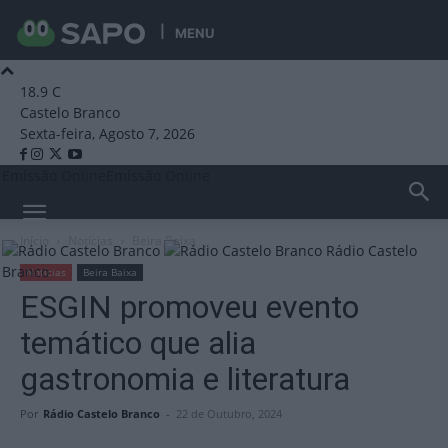
MENU
18.9
C
Castelo Branco
Sexta-feira, Agosto 7, 2026
Emissão Online
Emissão Online
Início
Notícias
Beira Baixa
Rádio Castelo
Branco
Notícias
Beira Baixa
ESGIN promoveu evento
temático que alia
gastronomia e literatura
Por
Rádio Castelo Branco
-
22 de Outubro, 2024