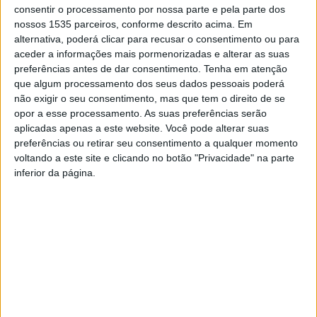
consentir o processamento por nossa parte e pela parte dos
A ESGIN – Escola Superior de Gestão de Idanha-a-Nova –
nossos 1535 parceiros, conforme descrito acima. Em
é uma unidade orgânica do IPCB – Instituto Politécnico
alternativa, poderá clicar para recusar o consentimento ou para
de Castelo Branco – que se propõe a valorizar a atividade
aceder a informações mais pormenorizadas e alterar as suas
dos seus investigadores, docentes e funcionários,
preferências antes de dar consentimento.
Tenha em atenção
que algum processamento dos seus dados pessoais poderá
estimular a formação intelectual e profissional dos seus
não exigir o seu consentimento, mas que tem o direito de se
estudantes e assegurar as condições para que todos os
opor a esse processamento. As suas preferências serão
cidadãos devidamente habilitados possam ter acesso ao
aplicadas apenas a este website. Você pode alterar suas
ensino superior e à aprendizagem ao longo da vida.
preferências ou retirar seu consentimento a qualquer momento
voltando a este site e clicando no botão "Privacidade" na parte
inferior da página.
Com vista a consolidar e afirmar esta escola e
modernizar a sua imagem tornando-a mais atual, por
forma a projetar o presente e antecipar o futuro, foi
submetida à apreciação dos órgãos competentes da
ESGIN e do IPCB a adoção por parte desta escola de uma
denominação em inglês que abranja as suas principais
áreas científicas: Gestão, Direito e Turismo.