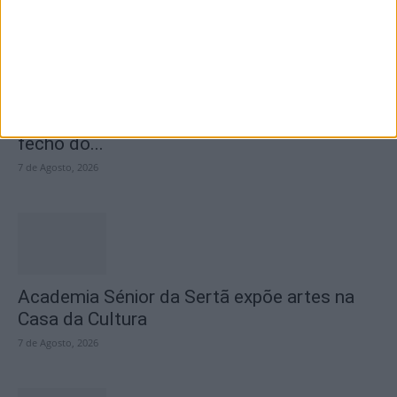
SEMPRE por todos (PSD/CDS-PP)
questiona Município albicastrense sobre o
fecho do...
7 de Agosto, 2026
Academia Sénior da Sertã expõe artes na
Casa da Cultura
7 de Agosto, 2026