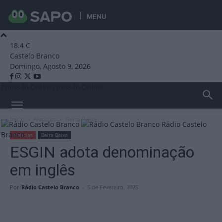
MENU
18.4
C
Castelo Branco
Domingo, Agosto 9, 2026
Emissão Online
Emissão Online
Início
Notícias
Beira Baixa
Rádio Castelo
Branco
Notícias
Beira Baixa
ESGIN adota denominação
em inglês
Por
Rádio Castelo Branco
-
5 de Fevereiro, 2025