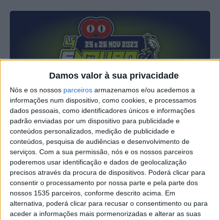
Damos valor à sua privacidade
Nós e os nossos
parceiros
armazenamos e/ou acedemos a
informações num dispositivo, como cookies, e processamos
dados pessoais, como identificadores únicos e informações
O Parque de Desportos Motorizados, em Castelo Branco,
padrão enviadas por um dispositivo para publicidade e
volta a receber mais uma edição do Enduro Sprint,
conteúdos personalizados, medição de publicidade e
conteúdos, pesquisa de audiências e desenvolvimento de
promovido pela Escuderia Castelo Branco.
serviços.
Com a sua permissão, nós e os nossos parceiros
poderemos usar identificação e dados de geolocalização
A prova acontece este fim-de-semana, 25 e 26 de
precisos através da procura de dispositivos. Poderá clicar para
novembro, com os pilotos apostos para dar o seu melhor.
consentir o processamento por nossa parte e pela parte dos
nossos 1535 parceiros, conforme descrito acima. Em
Mais de uma centena de pilotos marcam presença.
alternativa, poderá clicar para recusar o consentimento ou para
aceder a informações mais pormenorizadas e alterar as suas
Além da principal, a competição conta com provas