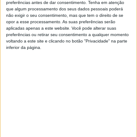
preferências antes de dar consentimento.
Tenha em atenção
dedicadas aos mais novos e com as motos clássicas.
que algum processamento dos seus dados pessoais poderá
não exigir o seu consentimento, mas que tem o direito de se
opor a esse processamento. As suas preferências serão
aplicadas apenas a este website. Você pode alterar suas
TAGS
Castelo Branco
Desporto
preferências ou retirar seu consentimento a qualquer momento
voltando a este site e clicando no botão "Privacidade" na parte
inferior da página.
Artigo anterior
Próximo artigo
IPCB com novo espaço de
Recolha de sangue em
cocriação
Santiago