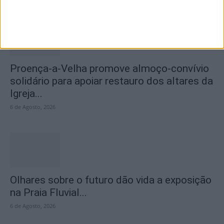
Proença-a-Velha promove almoço-convívio
solidário para apoiar restauro dos altares da
Igreja...
6 de Agosto, 2026
Olhares sobre o futuro dão vida a exposição
na Praia Fluvial...
6 de Agosto, 2026