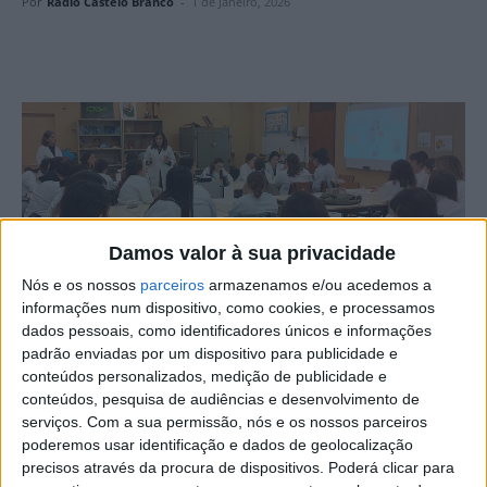
Por
Rádio Castelo Branco
-
1 de Janeiro, 2026
Damos valor à sua privacidade
Nós e os nossos
parceiros
armazenamos e/ou acedemos a
informações num dispositivo, como cookies, e processamos
dados pessoais, como identificadores únicos e informações
padrão enviadas por um dispositivo para publicidade e
A Escola Superior de Educação, de Castelo Branco,
conteúdos personalizados, medição de publicidade e
conteúdos, pesquisa de audiências e desenvolvimento de
promoveu um conjunto de atividades práticas
serviços.
Com a sua permissão, nós e os nossos parceiros
subordinadas à temática “Sementes e nutrientes: da
poderemos usar identificação e dados de geolocalização
tradição à nutrição”, com os estudantes do 2º ano da
precisos através da procura de dispositivos. Poderá clicar para