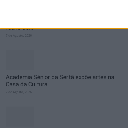
SEMPRE por todos (PSD/CDS-PP)
questiona Município albicastrense sobre o
fecho do...
7 de Agosto, 2026
Academia Sénior da Sertã expõe artes na
Casa da Cultura
7 de Agosto, 2026