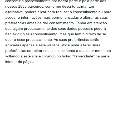
licenciatura em Educação Básica.
consentir o processamento por nossa parte e pela parte dos
nossos 1535 parceiros, conforme descrito acima. Em
alternativa, poderá clicar para recusar o consentimento ou para
Realizada no âmbito da Semana Ciência e Tecnologia, as
aceder a informações mais pormenorizadas e alterar as suas
atividades visaram sensibilizar os futuros educadores de
preferências antes de dar consentimento.
Tenha em atenção
infância e professores dos 1º e 2º ciclos do Ensino
que algum processamento dos seus dados pessoais poderá
Básico para a importância de se valorizar, na escola, as
não exigir o seu consentimento, mas que tem o direito de se
opor a esse processamento. As suas preferências serão
tradições e a memória de uma forma viva e dinâmica,
aplicadas apenas a este website. Você pode alterar suas
conta o Politécnico de Castelo Branco.
preferências ou retirar seu consentimento a qualquer momento
voltando a este site e clicando no botão "Privacidade" na parte
Foram também abordadas questões relacionadas com a
inferior da página.
alimentação equilibrada e saudável, bem como a
relevância das tradições do mundo contemporâneo e a
sua relação com os Objetivos de Desenvolvimento
Sustentável. As atividades foram desenvolvidas sob a
perspetiva da importância do papel dos educadores e
professores na formação das crianças, enquanto futuros
cidadãos, capazes de participarem ativamente na
edificação do seu futuro, preservando, simultaneamente,