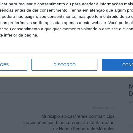
estes três atletas no Campeonato Nacional é o
 clicar para recusar o consentimento ou para aceder a informações ma
abalho de excelência desenvolvido pela equipa técnica
erências antes de dar consentimento.
Tenha em atenção que algum pr
 poderá não exigir o seu consentimento, mas que tem o direito de se 
onfiança no desempenho nestes três atletas, esperando
C
uas preferências serão aplicadas apenas a este website. Você pode al
de Castelo Branco nesta competição.
S
rar seu consentimento a qualquer momento voltando a este site e clica
f
e inferior da página.
6 
im Salgueiro
Karaté
ÇÕES
DISCORDO
CON
M
D
6 
Próximo artigo
Município albicastrense comparticipa
instalações sanitárias no recinto do Santuário
de Nossa Senhora de Mércoles