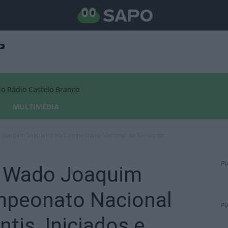
Rádio Castelo Branco
MULTIMÉDIA
 Joaquim Salgueiro no Campeonato Nacional de Karaté de...
PU
é Wado Joaquim
mpeonato Nacional
PU
ntis, Iniciados e