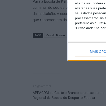
Para a Escola de Karaté Wado, a presença d
alternativa, poderá
culminar do seu esforço, dedicação e do tr
alterar as suas pref
seus dados pessoais
da instituição. A escola deposita grande c
processamento. As s
que representem da melhor forma o karaté 
preferências ou reti
"Privacidade" na part
TAGS
Castelo Branco
Escola de Karaté Wado Joaqu
MAIS OP
Artigo anterior
APPACDM de Castelo Branco apura-se para o
Regional de Boccia do Desporto Escolar