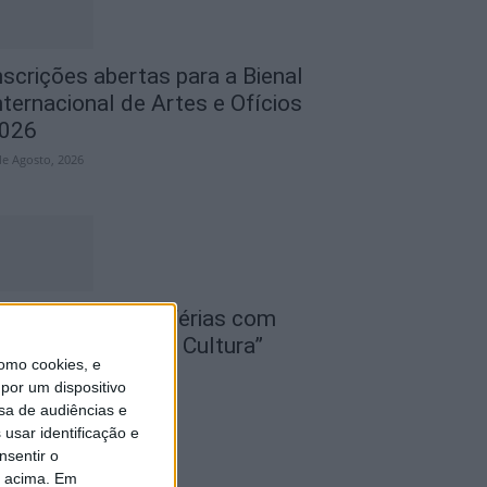
nscrições abertas para a Bienal
nternacional de Artes e Ofícios
026
de Agosto, 2026
teliers “Grandes Férias com
iência, Desporto e Cultura”
omo cookies, e
nimaram mês de...
por um dispositivo
de Agosto, 2026
sa de audiências e
usar identificação e
nsentir o
o acima. Em