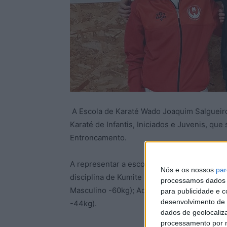
A Escola de Karaté Wado Joaquim Salgueir
Karaté de Infantis, Iniciados e Juvenis, que
Entroncamento.
A representar a escola de Castelo Branco es
Nós e os nossos
par
disciplina de Kumite (combate) para este eve
processamos dados p
Masculino -60kg); Adriana Rosa (Iniciado Fe
para publicidade e 
desenvolvimento de 
-44kg).
dados de geolocaliza
processamento por n