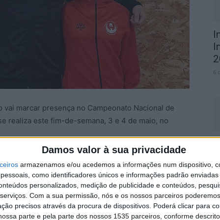
I
I
2
6 
o vai marcar presença no Campeonato Nacional de
 se realiza este fim-de-semana, 3 e 4 de maio, no
A
Damos valor à sua privacidade
C
tão três atletas que garantiram a sua qualificação na
ceiros
armazenamos e/ou acedemos a informações num dispositivo, c
a
nto a nível nacional, sendo eles, José Pinto (Juvenil
essoais, como identificadores únicos e informações padrão enviadas 
6 
minino -37kg); e Matilde Silva (Iniciado Feminino
conteúdos personalizados, medição de publicidade e conteúdos, pesqui
serviços.
Com a sua permissão, nós e os nossos parceiros poderemos 
ção precisos através da procura de dispositivos. Poderá clicar para co
ossa parte e pela parte dos nossos 1535 parceiros, conforme descrit