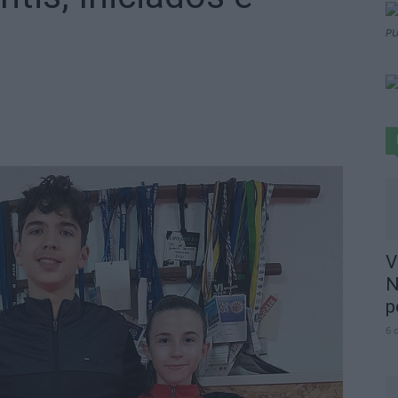
PU
V
N
p
6 