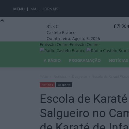
MENU
MAIL
JORNAIS
31.8
C
Castelo Branco
Quinta-feira, Agosto 6, 2026
Emissão Online
Emissão Online
A RÁDIO
PROGRAMAÇÃO
NOTÍCIAS
Início
Notícias
Desporto
Escola de Karaté Wado
Notícias
Desporto
Escola de Karat
Salgueiro no Ca
de Karaté de Infa