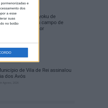
is pormenorizadas e
ocessamento dos
opor a esse
lub Deportivo Doryoku de
terar suas
alamanca realizou campo de
ndo no botão
érias em Penamacor
de Agosto, 2026
CORDO
unicípio de Vila de Rei assinalou
ia dos Avós
de Agosto, 2026