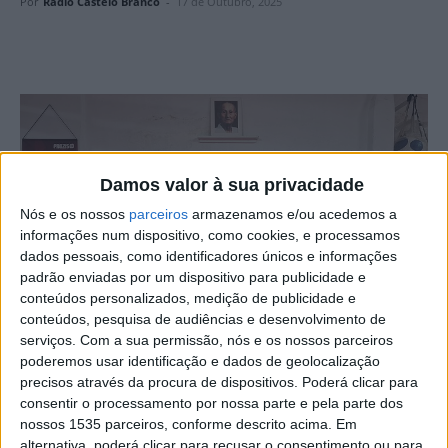
Por
Rádio Castelo Branco
-
17 de Outubro, 2025
Damos valor à sua privacidade
Nós e os nossos
parceiros
armazenamos e/ou acedemos a
informações num dispositivo, como cookies, e processamos
dados pessoais, como identificadores únicos e informações
padrão enviadas por um dispositivo para publicidade e
conteúdos personalizados, medição de publicidade e
conteúdos, pesquisa de audiências e desenvolvimento de
serviços.
Com a sua permissão, nós e os nossos parceiros
poderemos usar identificação e dados de geolocalização
A Escola de Karate Wado Joaquim Salgueiro vai marcar
precisos através da procura de dispositivos. Poderá clicar para
presença no Karate Open Vila de Cascais, que se realiza
consentir o processamento por nossa parte e pela parte dos
nossos 1535 parceiros, conforme descrito acima. Em
este sábado,18 de outubro.
alternativa, poderá clicar para recusar o consentimento ou para