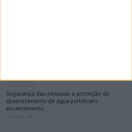
Castelo Branco recebe Campeonato
Nacional de Downhill Urbano 2026
8 de Agosto, 2026
Segurança das pessoas e proteção do
abastecimento de água justificam
encerramento...
7 de Agosto, 2026