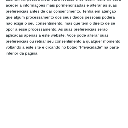
aceder a informações mais pormenorizadas e alterar as suas
O clube de Castelo Branco irá competir exclusivamente
preferências antes de dar consentimento.
Tenha em atenção
na vertente de Kumite (combate), com um total de 9
que algum processamento dos seus dados pessoais poderá
não exigir o seu consentimento, mas que tem o direito de se
atletas distribuídos por várias categorias etárias e de
opor a esse processamento. As suas preferências serão
peso.
aplicadas apenas a este website. Você pode alterar suas
preferências ou retirar seu consentimento a qualquer momento
Para a escola albicastrense, a presença na competição
voltando a este site e clicando no botão "Privacidade" na parte
inferior da página.
“reflete o intenso trabalho de preparação e o foco no
desenvolvimento competitivo dos seus praticantes”.
TAGS
Associação de Karaté Wado
Castelo Branco
Karaté