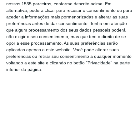
nossos 1535 parceiros, conforme descrito acima. Em
Esta nova iniciativa visa promover um estilo de vida ativo
alternativa, poderá clicar para recusar o consentimento ou para
aceder a informações mais pormenorizadas e alterar as suas
e saudável, proporcionando às participantes um espaço
preferências antes de dar consentimento.
Tenha em atenção
para cuidar do corpo e da mente. As aulas serão
que algum processamento dos seus dados pessoais poderá
conduzidas pelo mestre Joaquim Salgueiro e irão incluir
não exigir o seu consentimento, mas que tem o direito de se
exercícios adaptados a diferentes níveis de condição
opor a esse processamento. As suas preferências serão
física.
aplicadas apenas a este website. Você pode alterar suas
preferências ou retirar seu consentimento a qualquer momento
voltando a este site e clicando no botão "Privacidade" na parte
Além das aulas de grupo, o clube de Castelo Branco
inferior da página.
conta que as participantes terão acesso livre às
máquinas de ginásio do primeiro piso, nos restantes dias
da semana, permitindo-lhes complementar o treino e
alcançar os seus objetivos de forma personalizada.
Joaquim Salgueiro afirma que “acreditamos que a
atividade física é fundamental para a saúde e o bem-
estar” e que, com estas novas aulas “queremos oferecer
às senhoras da nossa comunidade a oportunidade de se