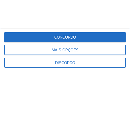
Sertanense FC e Guarda FC disputam
Supertaça da Beira Interior
CONCORDO
MAIS OPÇÕES
DISCORDO
Município de Castelo Branco apoia
associações de futebol e futsal em mais
de 600 mil euros para a época 2026/27