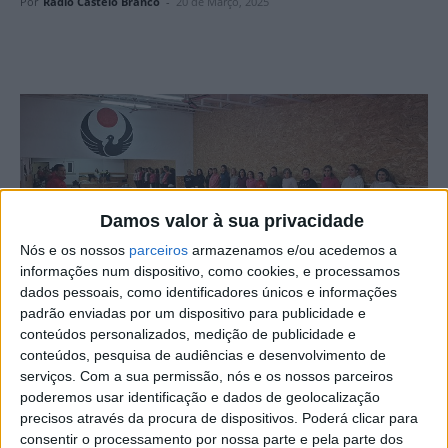
Por
Rádio Castelo Branco
-
20 de Março, 2025
Damos valor à sua privacidade
Nós e os nossos
parceiros
armazenamos e/ou acedemos a
informações num dispositivo, como cookies, e processamos
dados pessoais, como identificadores únicos e informações
padrão enviadas por um dispositivo para publicidade e
A Escola de Karaté Wado Joaquim Salgueiro expande a
conteúdos personalizados, medição de publicidade e
sua oferta com o lançamento de aulas de ginástica, saúde
conteúdos, pesquisa de audiências e desenvolvimento de
e bem-estar, especialmente concebidas para o público
serviços.
Com a sua permissão, nós e os nossos parceiros
poderemos usar identificação e dados de geolocalização
feminino. As aulas vão decorrer às 3ª e 5ªfeiras, das
precisos através da procura de dispositivos. Poderá clicar para
21h15 às 22h, nas instalações da escola.
consentir o processamento por nossa parte e pela parte dos