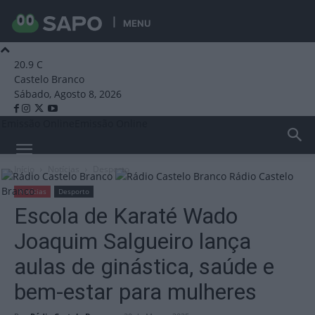
MENU
20.9
C
Castelo Branco
Sábado, Agosto 8, 2026
Emissão Online
Emissão Online
Início
Notícias
Desporto
Rádio Castelo
Branco
Notícias
Desporto
Escola de Karaté Wado
Joaquim Salgueiro lança
aulas de ginástica, saúde e
bem-estar para mulheres