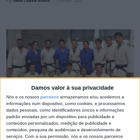
Por
Rádio Castelo Branco
-
23 de Abril, 2025
Damos valor à sua privacidade
Nós e os nossos
parceiros
armazenamos e/ou acedemos a
informações num dispositivo, como cookies, e processamos
dados pessoais, como identificadores únicos e informações
padrão enviadas por um dispositivo para publicidade e
Durante as férias da Páscoa, os judocas da Escola de
conteúdos personalizados, medição de publicidade e
conteúdos, pesquisa de audiências e desenvolvimento de
Judo Ana Hormigo aproveitaram a pausa letiva para
serviços.
Com a sua permissão, nós e os nossos parceiros
reforçar a sua preparação em dois estágios