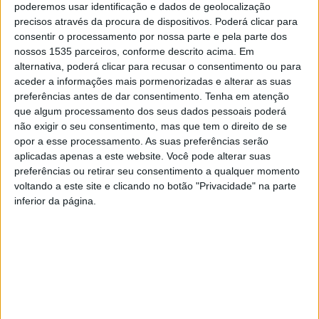
poderemos usar identificação e dados de geolocalização
internacionais de alto nível.
precisos através da procura de dispositivos. Poderá clicar para
consentir o processamento por nossa parte e pela parte dos
nossos 1535 parceiros, conforme descrito acima. Em
Um grupo deslocou-se até Salamanca, Espanha, onde
alternativa, poderá clicar para recusar o consentimento ou para
participou num estágio no Judo Club Doryoku. E um
aceder a informações mais pormenorizadas e alterar as suas
outro grupo rumou até Itália, para a cidade de Riccione,
preferências antes de dar consentimento.
Tenha em atenção
onde teve o privilégio de treinar com o japonês Joshiro
que algum processamento dos seus dados pessoais poderá
não exigir o seu consentimento, mas que tem o direito de se
Maruyama, bicampeão do Mundo em 2019 e 2021; com o
opor a esse processamento. As suas preferências serão
brasileiro Tiago Camilo, campeão do Mundo em 2007 e
aplicadas apenas a este website. Você pode alterar suas
medalhado olímpico (prata em 2000 e bronze em 2008); e
preferências ou retirar seu consentimento a qualquer momento
ainda com o suíço Nils Stump, campeão do Mundo em
voltando a este site e clicando no botão "Privacidade" na parte
inferior da página.
2023.
O clube de Castelo Branco considera que esta foi uma
oportunidade única para os seus atletas absorverem o
conhecimento e a técnica de alguns dos melhores
judocas da atualidade, “numa experiência inesquecível
que certamente irá marcar as suas trajetórias