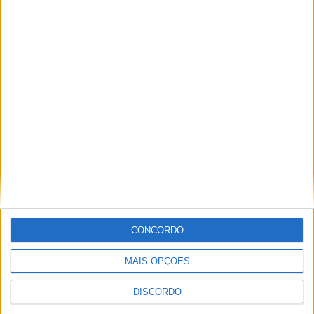
Entradas na Feira dos Sabores do Tejo
de 2026 garantiram um apoio de 39,5 mil
euros aos Bombeiros Voluntários de
Ródão
CONCORDO
MAIS OPÇÕES
DISCORDO
Alunos da Escola da Granja cumpriram