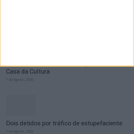
questiona Município albicastrense sobre o
fecho do...
7 de Agosto, 2026
Academia Sénior da Sertã expõe artes na
Casa da Cultura
7 de Agosto, 2026
Dois detidos por tráfico de estupefaciente
7 de Agosto, 2026