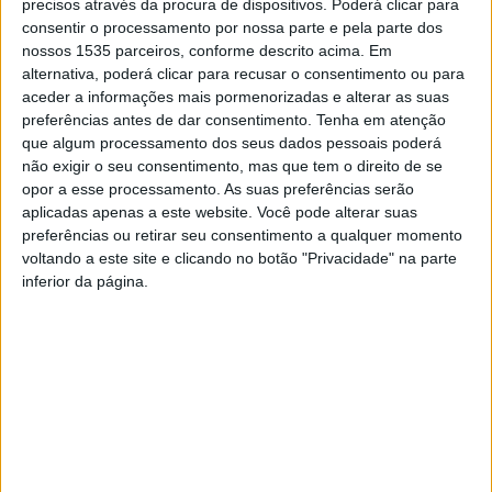
precisos através da procura de dispositivos. Poderá clicar para
“Errante”, da Malvada, vai ser apresentado no Cine-
consentir o processamento por nossa parte e pela parte dos
Teatro Avenida, em Castelo Branco, esta 4ªfeira, 24 de
nossos 1535 parceiros, conforme descrito acima. Em
alternativa, poderá clicar para recusar o consentimento ou para
janeiro, às 21h30.
aceder a informações mais pormenorizadas e alterar as suas
preferências antes de dar consentimento.
Tenha em atenção
O espetáculo, uma criação da autoria de Ana Luena e
que algum processamento dos seus dados pessoais poderá
José Miguel Soares, inspira-se na relação entre o
não exigir o seu consentimento, mas que tem o direito de se
opor a esse processamento. As suas preferências serão
migrante e o conceito de “terrain vague”, como espaço
aplicadas apenas a este website. Você pode alterar suas
expectante, abandonado, mais ou menos delimitado, que
preferências ou retirar seu consentimento a qualquer momento
habita no coração da cidade. Estas manchas de “não-
voltando a este site e clicando no botão "Privacidade" na parte
cidade” e de “ninguém” são espaços ausentes, ignorados
inferior da página.
ou caídos em desuso. Interessa aprofundar a ideia de
esquecimento, mas também de vago, impreciso e incerto
(que o sentido da palavra em francês carrega) e de
estrangeiro, no sentido mais amplo do termo. Quem o
atravessa é o que vagueia, o estrangeiro, o errante. No
espetáculo “Errante”, a cartografia é a do território
pessoal, daquele que caminha hesitante, que vacila, que