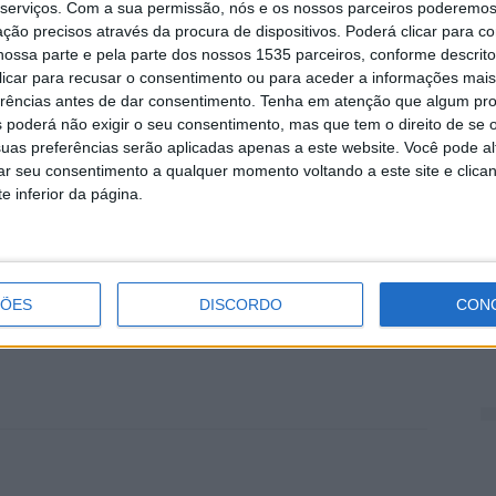
serviços.
Com a sua permissão, nós e os nossos parceiros poderemos 
res Coelho.
ção precisos através da procura de dispositivos. Poderá clicar para co
D
ossa parte e pela parte dos nossos 1535 parceiros, conforme descrit
e
 clicar para recusar o consentimento ou para aceder a informações ma
erências antes de dar consentimento.
Tenha em atenção que algum pr
7 
 poderá não exigir o seu consentimento, mas que tem o direito de se 
uas preferências serão aplicadas apenas a este website. Você pode al
rar seu consentimento a qualquer momento voltando a este site e clica
e inferior da página.
2
d
ÇÕES
DISCORDO
CON
7 