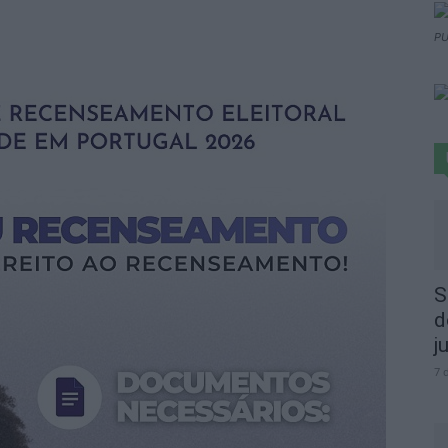
PU
S
d
j
7 