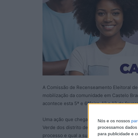
A Comissão de Recenseamento Eleitoral de
mobilização da comunidade em Castelo Bran
acontece esta 5ª e 6ªfeira, 12 e 13 de feve
Uma ação que chega agora à cidade de Cast
Nós e os nossos
par
Verde dos distrito de Castelo Branco, Guard
processamos dados p
para publicidade e 
processo e qual a sua importância. Sofia L