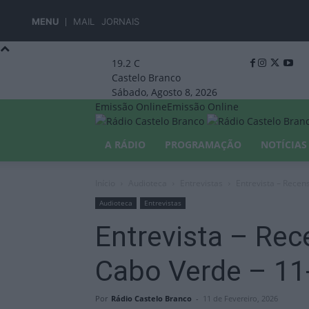
MENU
MAIL
JORNAIS
19.2
C
Castelo Branco
Sábado, Agosto 8, 2026
Emissão Online
Emissão Online
A RÁDIO
PROGRAMAÇÃO
NOTÍCIAS
Início
Audioteca
Entrevistas
Entrevista – Recen
Audioteca
Entrevistas
Entrevista – Rec
Cabo Verde – 11
Por
Rádio Castelo Branco
-
11 de Fevereiro, 2026