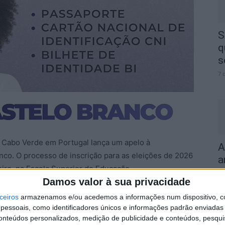
S
q
s
7 
 Cabo Verde em Portugal lança um apelo à
A
co. O processo de inscrição para as eleições de 2026
a
reiro, na Escola Superior de Educação.
7 
Damos valor à sua privacidade
elo Branco, durante dois dias. A Cônsul de Cabo
ceiros
armazenamos e/ou acedemos a informações num dispositivo, c
a e Viseu, explicou como vai decorrer todo este
essoais, como identificadores únicos e informações padrão enviadas 
conteúdos personalizados, medição de publicidade e conteúdos, pesqui
ourenço reforçou o apelo a toda a comunidade cabo-