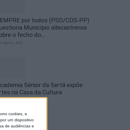
EMPRE por todos (PSD/CDS-PP)
uestiona Município albicastrense
obre o fecho do...
de Agosto, 2026
cademia Sénior da Sertã expõe
rtes na Casa da Cultura
de Agosto, 2026
omo cookies, e
por um dispositivo
sa de audiências e