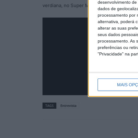
desenvolvimento de 
verdiana, no Super Manhãs, com Ricardo Pi
dados de geolocaliza
processamento por n
alternativa, poderá
alterar as suas pref
seus dados pessoais
processamento. As s
preferências ou reti
"Privacidade" na part
MAIS OP
TAGS
Entrevista