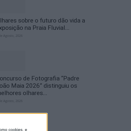
lhares sobre o futuro dão vida a
xposição na Praia Fluvial...
de Agosto, 2026
oncurso de Fotografia “Padre
oão Maia 2026” distinguiu os
elhores olhares...
de Agosto, 2026
omo cookies, e