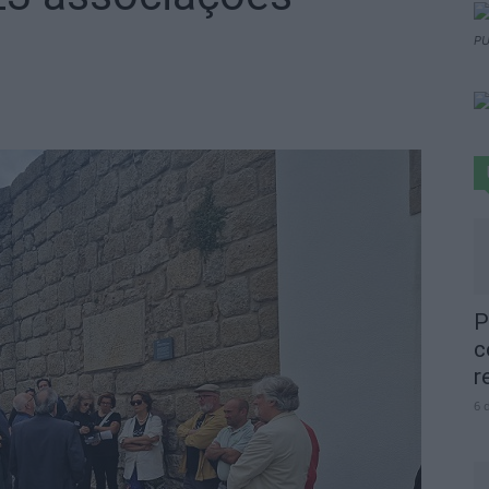
PU
P
c
r
6 