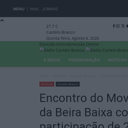
MENU
MAIL
JORNAIS
27.7
C
Castelo Branco
Quinta-feira, Agosto 6, 2026
Emissão Online
Emissão Online
A RÁDIO
PROGRAMAÇÃO
NOTÍCIAS
Início
Notícias
Castelo Branco
Encontro do Movi
Notícias
Castelo Branco
Encontro do Mov
da Beira Baixa c
participação de 