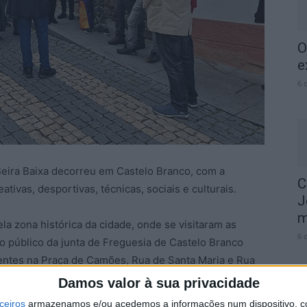
O
e
6 
Beira Baixa decorreu em Castelo Branco, com a
C
ivas, desportivas, técnicas, sociais e culturais.
J
m
a zona histórica da cidade, onde se visitaram as
6 
so público da junta de Freguesia de Castelo Branco
tentes na Praça de Camões, Rua de Santa Maria e Rua
uma unidade hoteleira situada naquela zona, onde
Damos valor à sua privacidade
ntre a literatura e a recolha de sons deram sentido às
ceiros
armazenamos e/ou acedemos a informações num dispositivo, c