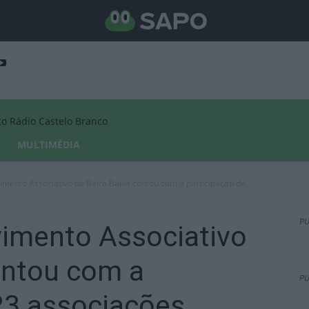
Rádio Castelo Branco
MULTIMÉDIA
mento Associativo da Beira Baixa contou com a participação de...
PU
imento Associativo
ontou com a
PU
23 associações