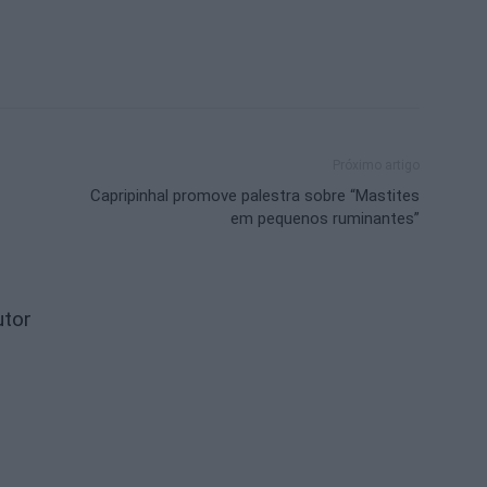
Próximo artigo
Capripinhal promove palestra sobre “Mastites
em pequenos ruminantes”
utor