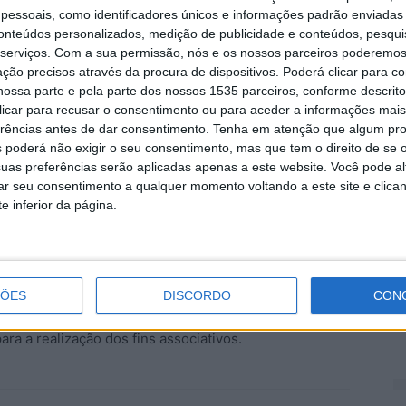
 preservação de tradições, costumes e conhecimentos,
essoais, como identificadores únicos e informações padrão enviadas 
to Associativo da Beira Baixa.
conteúdos personalizados, medição de publicidade e conteúdos, pesqui
M
serviços.
Com a sua permissão, nós e os nossos parceiros poderemos 
r
ção precisos através da procura de dispositivos. Poderá clicar para co
lube de Castelo Branco onde a Orquestra Viola Beiroa
p
ossa parte e pela parte dos nossos 1535 parceiros, conforme descrit
ndo-se a apresentação das atividades e realidades
6 
 clicar para recusar o consentimento ou para aceder a informações ma
erências antes de dar consentimento.
Tenha em atenção que algum pr
 poderá não exigir o seu consentimento, mas que tem o direito de se 
uas preferências serão aplicadas apenas a este website. Você pode al
 II encontro para o próximo ano, previsivelmente em
rar seu consentimento a qualquer momento voltando a este site e clica
conhecer e partilhar ideias, atividades e recursos
e inferior da página.
da Beira Baixa”.
V
N
era que o resultado deste encontro seja o reforço da
p
nuação do diálogo construtivo e colaborativo com as
ÇÕES
DISCORDO
CON
6 
 o lançamento das bases de uma estrutura que
ara a realização dos fins associativos.