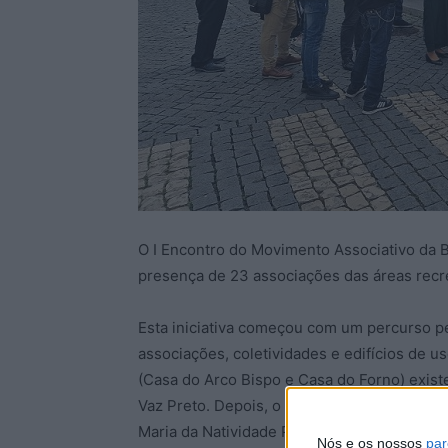
O I Encontro do Movimento Associativo da 
presença de 23 associações das áreas recreat
Esta iniciativa começou com um percurso pel
associações, coletividades e edifícios de u
(Casa do Arco Bispo e Casa do Forno) exis
Vaz Preto. Depois, o encontro prosseguiu n
Maria da Natividade Pires e Mário Correia e
Nós e os nossos
par