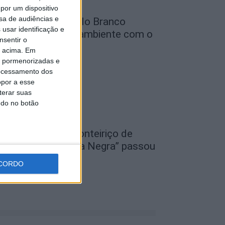
por um dispositivo
sa de audiências e
unicípio de Castelo Branco
usar identificação e
eforça defesa do ambiente com o
nsentir o
rojeto...
o acima. Em
de Agosto, 2026
is pormenorizadas e
ocessamento dos
opor a esse
terar suas
ndo no botão
I Festival Transfronteiriço de
ovela Negra “Gata Negra” passou
or Idanha-a-Nova
CORDO
de Agosto, 2026