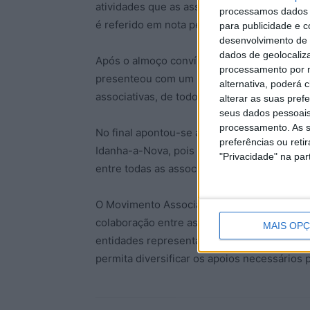
atividades que as associações realizam de
processamos dados p
é referido em nota pela Associação Movimen
para publicidade e 
desenvolvimento de 
dados de geolocaliza
Após o almoço convívio, partiu-se para o C
processamento por n
presenteou com um momento musical, segui
alternativa, poderá
associativas, de todos os presentes.
alterar as suas pref
seus dados pessoais
processamento. As s
No final apontou-se a vontade de realizar o
preferências ou reti
Idanha-a-Nova, pois “o Movimento pretende 
"Privacidade" na part
entre todas as associações e coletividades 
O Movimento Associativo da Beira Baixa esp
colaboração entre as associações e a conti
MAIS OP
entidades representativas da comunidade e
permita diversificar os apoios necessários p