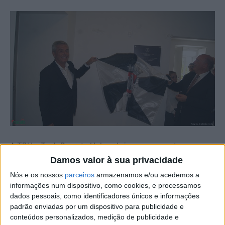
A TRH – Tech Remote Hub – abriu as suas portas no
antigo edifício dos CTT, em Castelo Branco.
Damos valor à sua privacidade
Nós e os nossos
parceiros
armazenamos e/ou acedemos a
Esta é uma nova empresa que se instala na cidade
informações num dispositivo, como cookies, e processamos
dados pessoais, como identificadores únicos e informações
albicastrense na área da tecnologia, especializada no
padrão enviadas por um dispositivo para publicidade e
desenvolvimento de soluções focadas na tecnologia
conteúdos personalizados, medição de publicidade e
Salesforce (serviço de consultoria, desenvolvimento de