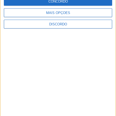
CONCORDO
MAIS OPÇÕES
DISCORDO
SEMPRE por todos (PSD/CDS-PP)
questiona Município albicastrense sobre
o fecho do miradouro de São Gens