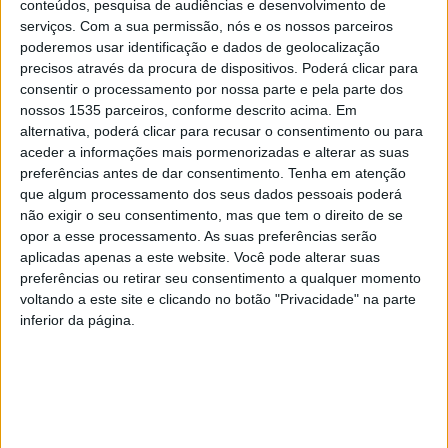
conteúdos, pesquisa de audiências e desenvolvimento de
aplicações e gestão de operações de tecnologias).
serviços.
Com a sua permissão, nós e os nossos parceiros
poderemos usar identificação e dados de geolocalização
precisos através da procura de dispositivos. Poderá clicar para
A laborar já em Lisboa e Guarda, no dia em que assinalou
consentir o processamento por nossa parte e pela parte dos
o 2º aniversário, a empresa inaugurou as suas
nossos 1535 parceiros, conforme descrito acima. Em
instalações em Castelo Branco, com cerca de 30
alternativa, poderá clicar para recusar o consentimento ou para
aceder a informações mais pormenorizadas e alterar as suas
colaboradores, e com previsão de crescimento.
preferências antes de dar consentimento.
Tenha em atenção
que algum processamento dos seus dados pessoais poderá
Informações reveladas por Sérgio Moraes, cofundador da
não exigir o seu consentimento, mas que tem o direito de se
TRH, que referiu que, este é o terceiro projeto que lança
opor a esse processamento. As suas preferências serão
em Castelo Branco, e que esta nova empresa irá
aplicadas apenas a este website. Você pode alterar suas
preferências ou retirar seu consentimento a qualquer momento
trabalhar a partir da cidade para todo o mundo.
voltando a este site e clicando no botão "Privacidade" na parte
inferior da página.
Sérgio Moraes, cofundador da TRH, explicou ainda que o
modelo de trabalho é flexível, sendo possível trabalhar
de forma remota ou no Hub, afirmando que “acreditamos