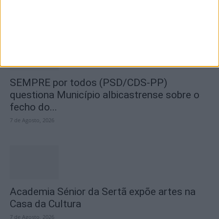
7 de Agosto, 2026
SEMPRE por todos (PSD/CDS-PP)
questiona Município albicastrense sobre o
fecho do...
7 de Agosto, 2026
Academia Sénior da Sertã expõe artes na
Casa da Cultura
7 de Agosto, 2026