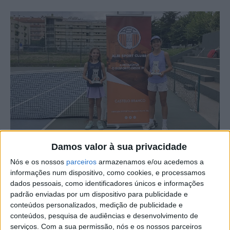
Damos valor à sua privacidade
Nós e os nossos
parceiros
armazenamos e/ou acedemos a
informações num dispositivo, como cookies, e processamos
dados pessoais, como identificadores únicos e informações
padrão enviadas por um dispositivo para publicidade e
conteúdos personalizados, medição de publicidade e
O Albi Sport Clube organizou o Troféu Juvenil Albi, prova
conteúdos, pesquisa de audiências e desenvolvimento de
serviços.
Com a sua permissão, nós e os nossos parceiros
de nível máximo (A) pontuável para os rankings da