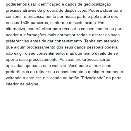
poderemos usar identificação e dados de geolocalização
Federação Portuguesa de Ténis no escalão de Sub-12.
precisos através da procura de dispositivos. Poderá clicar para
consentir o processamento por nossa parte e pela parte dos
A prova contou com mais de 60 atletas, que entraram em
nossos 1535 parceiros, conforme descrito acima. Em
alternativa, poderá clicar para recusar o consentimento ou para
campo nos courts localizados em Castelo Branco, onde
aceder a informações mais pormenorizadas e alterar as suas
não faltou “emoção e espetáculo”.
preferências antes de dar consentimento.
Tenha em atenção
que algum processamento dos seus dados pessoais poderá
Em nota, o clube de ténis refere que no quadro
não exigir o seu consentimento, mas que tem o direito de se
opor a esse processamento. As suas preferências serão
masculino destaca-se a presença de 14 atletas do Top 20
aplicadas apenas a este website. Você pode alterar suas
Nacional e no quadro feminino 11 atletas das 20 melhores
preferências ou retirar seu consentimento a qualquer momento
cotadas do ranking da Federação Portuguesa.
voltando a este site e clicando no botão "Privacidade" na parte
inferior da página.
No quadro principal de Sub-12 femininos, o título foi
conquistado por Francisca Marote (Roberto Costa TC).
Na vertente masculina, a final foi vencida por Arthur
Moraes (Jaime Caldeira TA). Na variante de pares
femininos, Inês Escaleira Esteves e Madalena de Sousa
(CT Jamor) triunfaram na final. E nos pares masculinos,