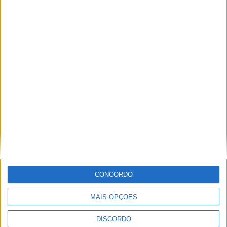
Club Deportivo Doryoku de Salamanca
realizou campo de férias em Penamacor
CONCORDO
MAIS OPÇÕES
DISCORDO