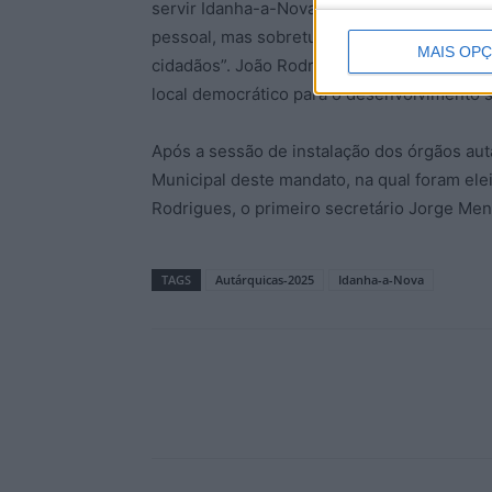
servir Idanha-a-Nova e os Idanhenses”, f
pessoal, mas sobretudo uma responsabilidad
MAIS OP
cidadãos”. João Rodrigues sublinhou que “
local democrático para o desenvolvimento s
Após a sessão de instalação dos órgãos aut
Municipal deste mandato, na qual foram el
Rodrigues, o primeiro secretário Jorge Men
TAGS
Autárquicas-2025
Idanha-a-Nova