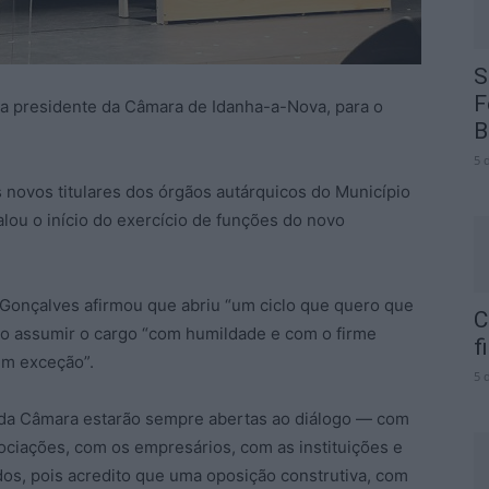
S
F
a presidente da Câmara de Idanha-a-Nova, para o
B
5 
novos titulares dos órgãos autárquicos do Município
lou o início do exercício de funções do novo
 Gonçalves afirmou que abriu “um ciclo que quero que
C
 ao assumir o cargo “com humildade e com o firme
f
em exceção”.
5 
 da Câmara estarão sempre abertas ao diálogo — com
ociações, com os empresários, com as instituições e
dos, pois acredito que uma oposição construtiva, com