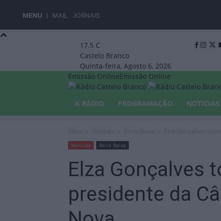
MENU
MAIL
JORNAIS
17.5
C
Castelo Branco
Quinta-feira, Agosto 6, 2026
Emissão Online
Emissão Online
A RÁDIO
PROGRAMAÇÃO
NOTÍCIAS
Início
Notícias
Beira Baixa
Elza Gonçalves tom
Notícias
Beira Baixa
Elza Gonçalves
presidente da Câ
Nova