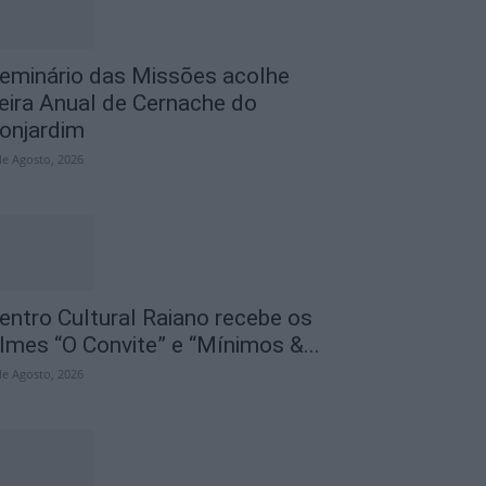
eminário das Missões acolhe
eira Anual de Cernache do
onjardim
de Agosto, 2026
entro Cultural Raiano recebe os
ilmes “O Convite” e “Mínimos &...
de Agosto, 2026