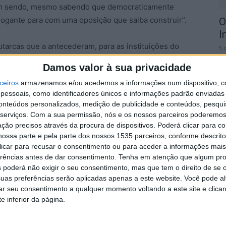
ssim sendo, mesmo sabendo que democraticamente
logante para com uma oposição que saiba construir”.
O
I
tarcas que a antecederam, para as instituições do
5 
a comunidade e cidadãos Idanhenses, Elza Gonçalves
Damos valor à sua privacidade
ense possa viver com dignidade, trabalhar com
ceiros
armazenamos e/ou acedemos a informações num dispositivo, c
essoais, como identificadores únicos e informações padrão enviadas 
conteúdos personalizados, medição de publicidade e conteúdos, pesqui
mos construir um concelho mais forte, mais justo e
serviços.
Com a sua permissão, nós e os nossos parceiros poderemos 
C
ção precisos através da procura de dispositivos. Poderá clicar para co
d
ossa parte e pela parte dos nossos 1535 parceiros, conforme descrit
 clicar para recusar o consentimento ou para aceder a informações ma
5 
za Gonçalves (PS), o executivo camarário é ainda
erências antes de dar consentimento.
Tenha em atenção que algum pr
 Antunes (PS), Vera Caroço (Mov.PT) e Maria do
 poderá não exigir o seu consentimento, mas que tem o direito de se 
uas preferências serão aplicadas apenas a este website. Você pode al
rar seu consentimento a qualquer momento voltando a este site e clica
e inferior da página.
e os membros da Assembleia Municipal. O novo
nha-a-Nova revelou que “é uma honra profunda poder