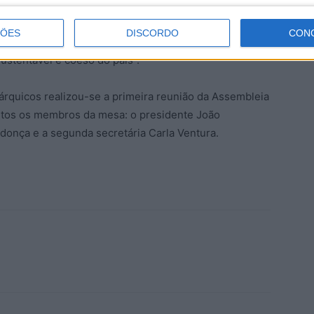
unção que “representa não apenas um compromisso
e institucional perante a nossa terra e os seus
ÇÕES
DISCORDO
CON
acredito firmemente no papel determinante do poder
ustentável e coeso do país”.
árquicos realizou-se a primeira reunião da Assembleia
eitos os membros da mesa: o presidente João
donça e a segunda secretária Carla Ventura.