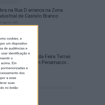
bra na Rua D arranca na Zona
ndustrial de Castelo Branco
de Agosto, 2026
omo cookies, e
por um dispositivo
sa de audiências e
usar identificação e
abeças de cartaz da Feira Terras
nsentir o
o Lince do levaram Penamacor...
o acima. Em
is pormenorizadas e
de Agosto, 2026
ocessamento dos
opor a esse
terar suas
ndo no botão