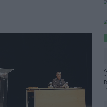
PU
A
n
B
5 