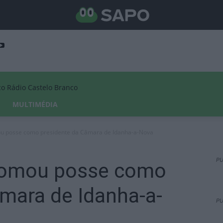
Rádio Castelo Branco
MULTIMÉDIA
ou posse como presidente da Câmara de Idanha-a-Nova
PU
 tomou posse como
mara de Idanha-a-
PU