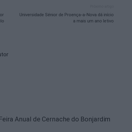
Próximo artigo
or
Universidade Sénior de Proença-a-Nova dá início
elo
a mais um ano letivo
utor
Feira Anual de Cernache do Bonjardim